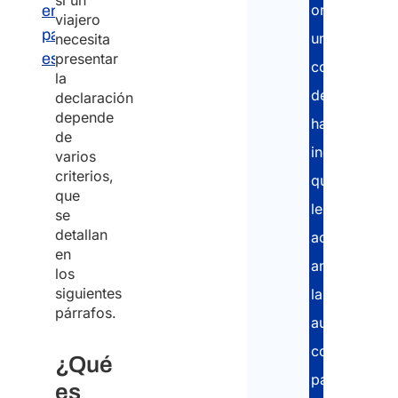
si un
organizarem
en Italia
viajero
para
un
necesita
estudiantes
presentar
consultor
la
de
declaración
depende
habla
de
inglesa
varios
criterios,
que
que
le
se
detallan
acompañará
en
ante
los
siguientes
las
párrafos.
autoridades
competentes
¿Qué
para
es