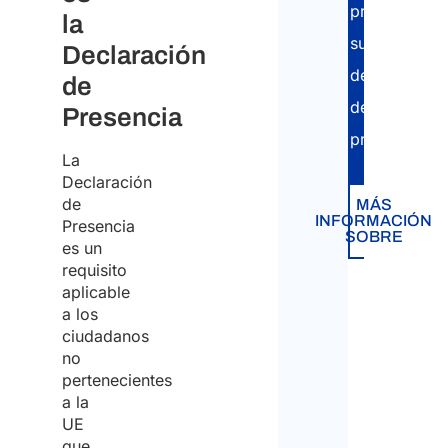
presentar
la
su
Declaración
declaración
de
de
Presencia
presencia.
La
Declaración
de
MÁS
INFORMACIÓN
Presencia
SOBRE
es un
requisito
aplicable
a los
ciudadanos
no
pertenecientes
a la
UE
que