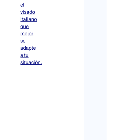
el
visado
italiano
que
mejor
se
adapte
a tu
situación.