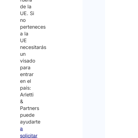
de la
UE. Si
no
perteneces
a la
UE
necesitarás
un
visado
para
entrar
en el
país:
Arletti
&
Partners
puede
ayudarte
a
solicitar