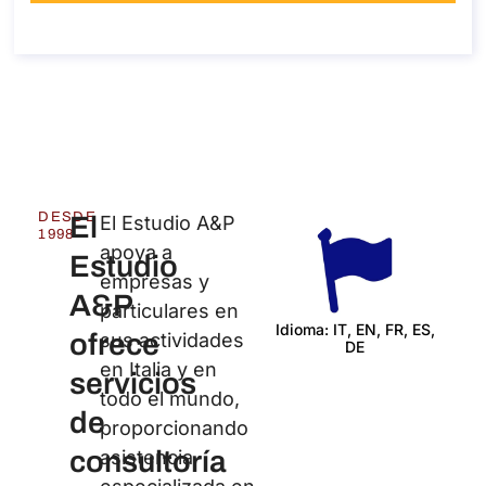
Sobre la llamada
DESDE
El
El Estudio A&P
1998
apoya a
Estudio
empresas y
A&P
particulares en
Idioma: IT, EN, FR, ES,
ofrece
sus actividades
DE
Certi
en Italia y en
servicios
todo el mundo,
de
proporcionando
consultoría
asistencia