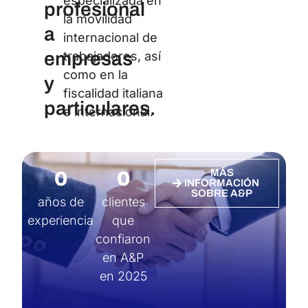
especializada en
profesional
la movilidad
a
internacional de
empresas
trabajadores, así
como en la
y
fiscalidad italiana
particulares.
e internacional.
0
0
MÁS
INFORMACIÓN
SOBRE A&P
años de
clientes
experiencia
que
confiaron
en A&P
en 2025