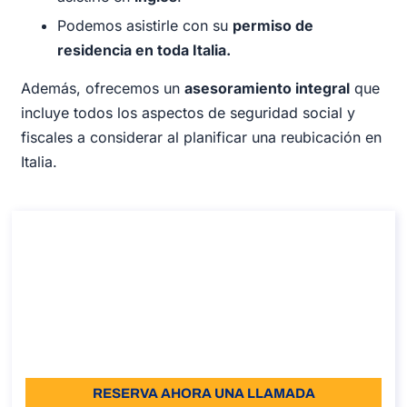
Podemos asistirle con su
permiso de
residencia en toda Italia.
Además, ofrecemos un
asesoramiento integral
que
incluye todos los aspectos de seguridad social y
fiscales a considerar al planificar una reubicación en
Italia.
Cómo obtener la Visa de residencia
electiva en Italia
Cómo obtener la Visa de residencia electiva en Italia
Duración: 30 minutos
Desde: €110
Idioma: IT - EN - SP
RESERVA AHORA UNA LLAMADA