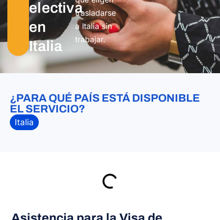
electiva
trasladarse
en
a Italia sin
trabajar.
Italia
¿PARA QUÉ PAÍS ESTÁ DISPONIBLE
EL SERVICIO?
Italia
Asistencia para la Visa de