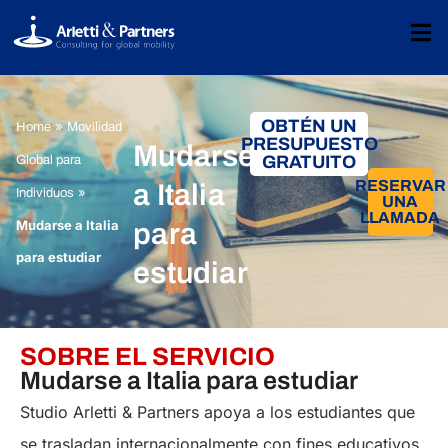
OBTÉN UN
»
Home
Movilidad
PRESUPUESTO
Mudarse
GRATUITO
Global para
RESERVAR
a Italia
»
Individuos
UNA
LLAMADA
Mudarse a Italia
para
para estudiar
estudiar
SOBRE EL SERVICIO
Mudarse a Italia para estudiar
Studio Arletti & Partners apoya a los estudiantes que
se trasladan internacionalmente con fines educativos.