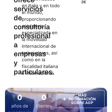
DE
Cer
en Italia y en todo
servicios
el mundo,
de
proporcionando
consultoría
asistencia
especializada en
profesional
la movilidad
a
internacional de
empresas
trabajadores, así
como en la
y
fiscalidad italiana
particulares.
e internacional.
0
0
MÁS
INFORMACIÓN
SOBRE A&P
años de
clientes