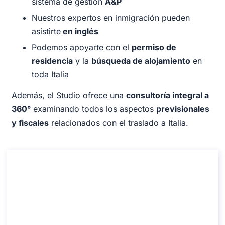
sistema de gestión
A&P
Nuestros expertos en inmigración pueden
asistirte
en inglés
Podemos apoyarte con el
permiso de
residencia
y la
búsqueda de alojamiento
en
toda Italia
Además, el Studio ofrece una
consultoría integral a
360°
examinando todos los aspectos
previsionales
y fiscales
relacionados con el traslado a Italia.
Cómo obtener la Visa de Estudiante en
Italia
Cómo obtener la Visa de Estudiante en Italia
Duración: 30 minutos
Desde: 110 €