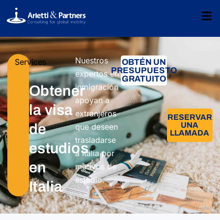
Nuestros
Services
OBTÉN UN
PRESUPUESTO
expertos en
GRATUITO
inmigración
Obtener
apoyan a
la visa
extranjeros
RESERVAR
UNA
de
que deseen
LLAMADA
trasladarse
estudios
a Italia por
en
motivos de
estudio.
Italia