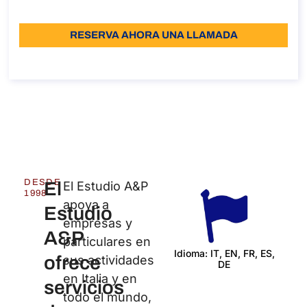
Idioma: EN - IT - SP
RESERVA AHORA UNA LLAMADA
Sobre la llamada
DESDE
El
El Estudio A&P
1998
apoya a
Estudio
empresas y
A&P
particulares en
Idioma: IT, EN, FR, ES,
ofrece
sus actividades
DE
Certi
en Italia y en
servicios
todo el mundo,