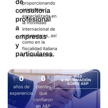
de
proporcionando
consultoría
asistencia
especializada en
profesional
la movilidad
a
internacional de
empresas
trabajadores, así
como en la
y
fiscalidad italiana
particulares.
e internacional.
0
0
MÁS
INFORMACIÓN
SOBRE A&P
años de
clientes
experiencia
que
confiaron
en A&P