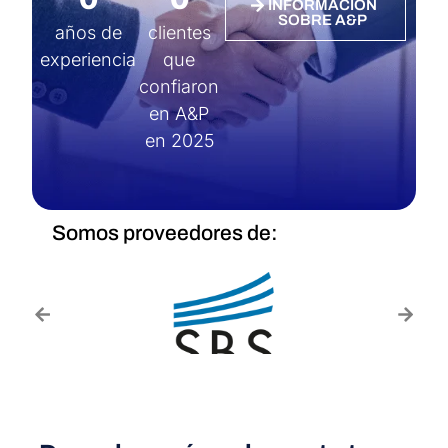
INFORMACIÓN
SOBRE A&P
años de
clientes
experiencia
que
confiaron
en A&P
en 2025
Somos proveedores de: