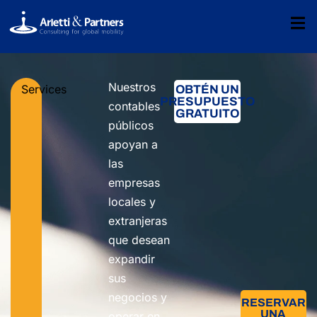
Nuestros
Services
OBTÉN UN
PRESUPUESTO
contables
GRATUITO
públicos
apoyan a
las
empresas
locales y
extranjeras
que desean
expandir
sus
negocios y
RESERVAR
UNA
operar en