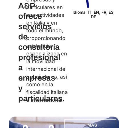
A&P
particulares en
Idioma: IT, EN, FR, ES,
ofrece
sus actividades
DE
Certi
en Italia y en
servicios
todo el mundo,
de
proporcionando
consultoría
asistencia
especializada en
profesional
la movilidad
a
internacional de
empresas
trabajadores, así
como en la
y
fiscalidad italiana
particulares.
e internacional.
0
0
MÁS