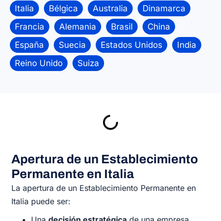
Italia
Bélgica
Australia
Dinamarca
Francia
Alemania
Brasil
China
España
Suecia
Estados Unidos
India
Reino Unido
Suiza
Apertura de un Establecimiento
Permanente en Italia
La apertura de un Establecimiento Permanente en
Italia puede ser:
Una
decisión estratégica
de una empresa