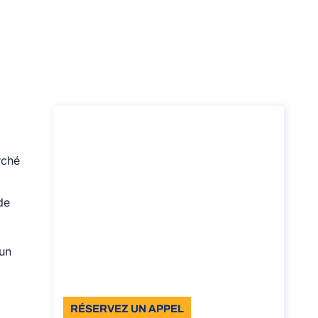
Établissement stable
en Italie: analyse et
rché
consultation
Établissement stable en Italie: analyse
de
et consultation
Durée: 30 min
’un
À partir de : 122,00 € TVA incluse
Langue: EN
RÉSERVEZ UN APPEL