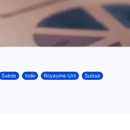
Suède
Inde
Royaume-Uni
Suisse