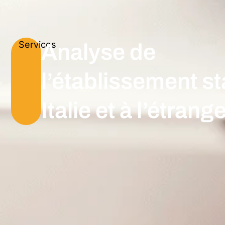
Services
Analyse de
l’établissement st
Italie et à l’étrang