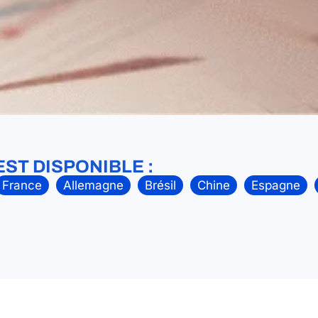
EST DISPONIBLE :
France
Allemagne
Brésil
Chine
Espagne