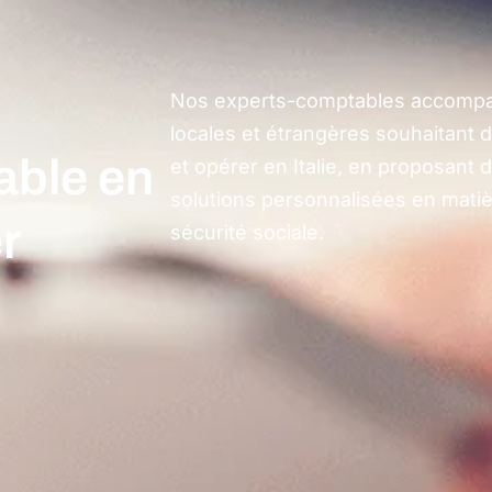
Nos experts-comptables accompag
locales et étrangères souhaitant d
able en
et opérer en Italie, en proposant 
solutions personnalisées en matière
er
sécurité sociale.