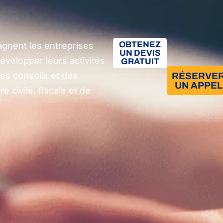
OBTENEZ
nent les entreprises
UN DEVIS
évelopper leurs activités
GRATUIT
des conseils et des
RÉSERVE
UN APPEL
 civile, fiscale et de