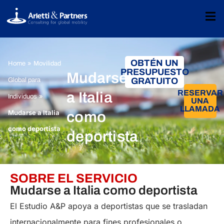
OBTÉN UN
»
Home
Movilidad
PRESUPUESTO
Mudarse
GRATUITO
Global para
RESERVAR
a Italia
»
Individuos
UNA
LLAMADA
Mudarse a Italia
como
como deportista
deportista
SOBRE EL SERVICIO
Mudarse a Italia como deportista
El Estudio A&P apoya a deportistas que se trasladan
internacionalmente para fines profesionales o