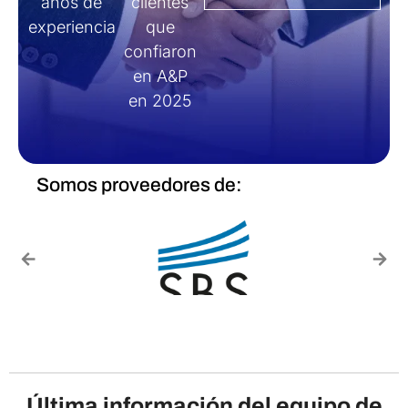
años de
clientes
experiencia
que
confiaron
en A&P
en 2025
Somos proveedores de:
Última información del equipo de