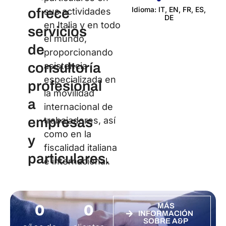
Idioma: IT, EN, FR, ES,
ofrece
sus actividades
DE
Cer
en Italia y en todo
servicios
el mundo,
de
proporcionando
consultoría
asistencia
especializada en
profesional
la movilidad
a
internacional de
empresas
trabajadores, así
como en la
y
fiscalidad italiana
particulares.
e internacional.
0
0
MÁS
INFORMACIÓN
SOBRE A&P