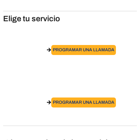
Elige tu servicio
Trasladarse a Italia
IR AL SERVICIO
PROGRAMAR UNA LLAMADA
Obtener el permiso de residencia
italiano
IR AL SERVICIO
PROGRAMAR UNA LLAMADA