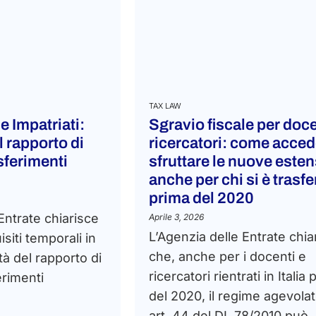
TAX LAW
 Impatriati:
Sgravio fiscale per doce
l rapporto di
ricercatori: come acced
sferimenti
sfruttare le nuove esten
anche per chi si è trasfe
prima del 2020
Entrate chiarisce
Aprile 3, 2026
L’Agenzia delle Entrate chia
isiti temporali in
che, anche per i docenti e
tà del rapporto di
ricercatori rientrati in Italia
erimenti
del 2020, il regime agevola
art. 44 del DL 78/2010 può