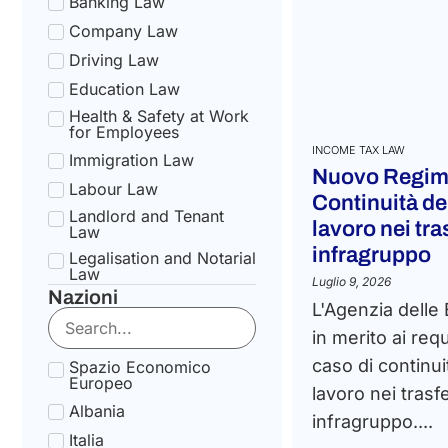
Banking Law
Company Law
Driving Law
Education Law
Health & Safety at Work
for Employees
INCOME TAX LAW
Immigration Law
Nuovo Regime
Labour Law
Continuità de
Landlord and Tenant
lavoro nei tra
Law
infragruppo
Legalisation and Notarial
Law
Luglio 9, 2026
Nazioni
National Health Service
L'Agenzia delle 
Law
in merito ai requ
State pension Law
caso di continui
Spazio Economico
Tax Law
Europeo
lavoro nei trasf
Uncategorized
Albania
infragruppo....
Tax Code Individuals
Italia