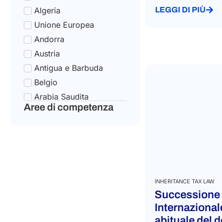
Algeria
LEGGI DI PIÙ
Unione Europea
Andorra
Austria
Antigua e Barbuda
Belgio
Arabia Saudita
Aree di competenza
Bulgaria
Argentina
Croazia
Armenia
Cipro
Australia
INHERITANCE TAX LAW
Successione
Repubblica Ceca
Internazional
Azerbaigian
abituale del 