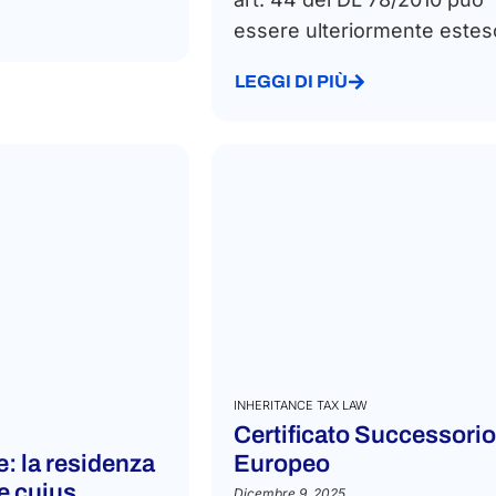
essere ulteriormente esteso
LEGGI DI PIÙ
INHERITANCE TAX LAW
Certificato Successorio
e: la residenza
Europeo
de cuius
Dicembre 9, 2025