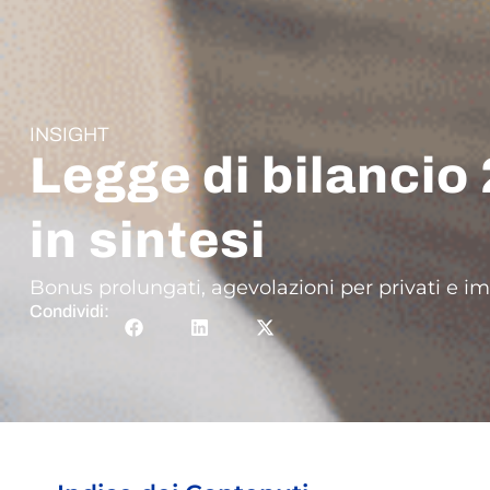
INSIGHT
Legge di bilancio
in sintesi
Bonus prolungati, agevolazioni per privati e imp
Condividi: