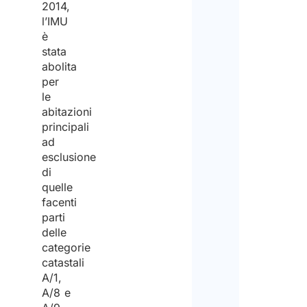
2014,
l’IMU
è
stata
abolita
per
le
abitazioni
principali
ad
esclusione
di
quelle
facenti
parti
delle
categorie
catastali
A/1,
A/8 e