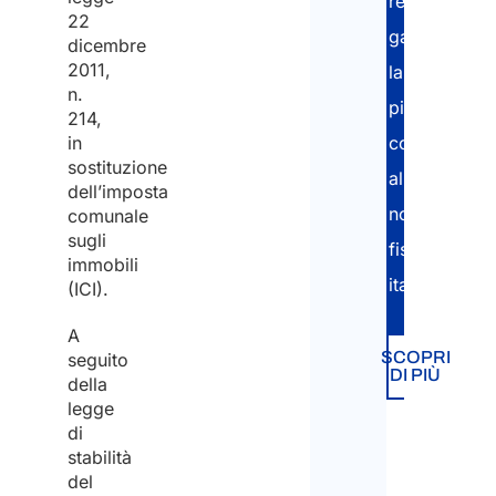
redazione,
22
garantendo
dicembre
2011,
la
n.
piena
214,
in
conformità
sostituzione
alla
dell’imposta
normativa
comunale
sugli
fiscale
immobili
italiana.
(ICI).
A
SCOPRI
seguito
DI PIÙ
della
legge
di
stabilità
del