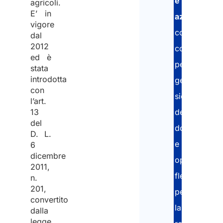
e
agricoli.
E’ in
aziende
,
vigore
con
dal
2012
consulenze
ed è
personalizza
stata
introdotta
gestione
con
sicura
l’art.
13
dei
del
documenti
D. L.
e
6
dicembre
opzioni
2011,
flessibili
n.
201,
per
convertito
la
dalla
legge