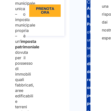
CORRELAT
municipale
una
Arletti
unica
PRENOTA
ORA
– o
risp
&
imposta
Informazioni
dai
Partners
municipale
sulla
chiamata
nostr
propria
offre
– è
esper
un
un’
imposta
patrimoniale
servizio
dovuta
di
per il
possesso
dichiarazio
di
dei
immobili
quali
redditi
fabbricati,
online
aree
per
edificabili
e
privati
terreni