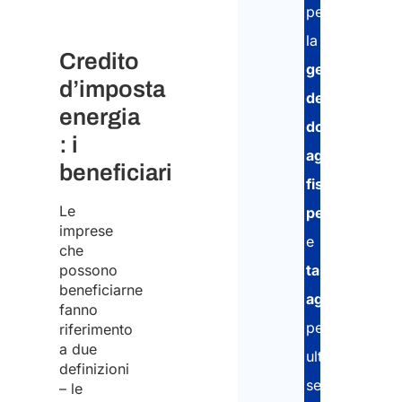
per
la
Credito
gestione
d’imposta
dei
energia
documenti
,
: i
aggiornament
beneficiari
fiscali
Le
periodici
imprese
e
che
possono
tariffe
beneficiarne
agevolate
fanno
per
riferimento
a due
ulteriori
definizioni
servizi
– le