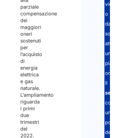
alla
videochiamat
parziale
compensazione
o
dei
da
maggiori
soli
oneri
sostenuti
attraverso
per
una
l’acquisto
di
piattaforma
energia
online.
elettrica
e gas
Il
naturale.
servizio
L’ampliamento
riguarda
comprende
i primi
un
due
trimestri
portale
del
dedicato
2022.