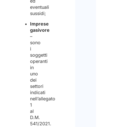
ed
eventuali
sussidi;
Imprese
gasivore
–
sono
i
soggetti
operanti
in
uno
dei
settori
indicati
nell’allegato
1
al
D.M.
541/2021.