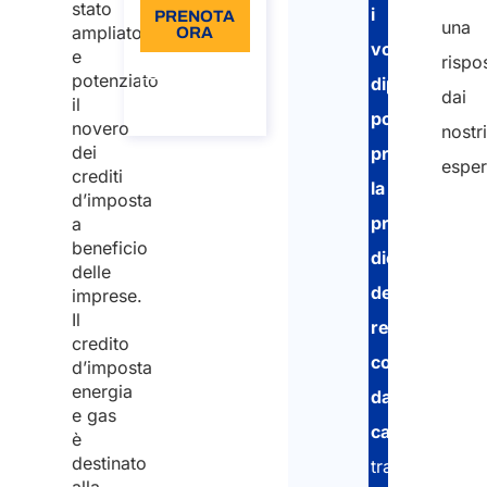
stato
i
PRENOTA
una
ampliato
ORA
vostri
e
rispo
Informazioni
potenziato
dipendenti
sulla
dai
il
chiamata
potranno
novero
nostri
dei
presentare
esper
crediti
la
d’imposta
propria
a
beneficio
dichiarazione
delle
dei
imprese.
Il
redditi
credito
comodament
d’imposta
energia
da
e gas
casa
,
è
destinato
tramite