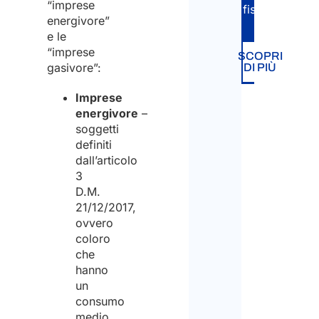
“imprese
fiscali.
energivore”
e le
“imprese
SCOPRI
gasivore”:
DI PIÙ
Imprese
energivore
–
soggetti
definiti
dall’articolo
3
D.M.
21/12/2017,
ovvero
coloro
che
hanno
un
consumo
medio