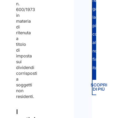
redazione,
n.
garantendo
600/1973
in
la
materia
piena
di
ritenuta
conformità
a
alla
titolo
di
normativa
imposta
fiscale
sui
dividendi
italiana.
corrisposti
a
soggetti
SCOPRI
DI PIÙ
non
residenti.
I