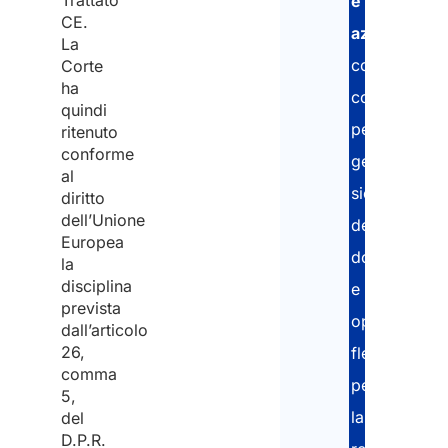
Trattato
e
CE.
aziende
,
La
con
Corte
ha
consulenze
quindi
personalizza
ritenuto
conforme
gestione
al
sicura
diritto
dell’Unione
dei
Europea
documenti
la
disciplina
e
prevista
opzioni
dall’articolo
26,
flessibili
comma
per
5,
la
del
D.P.R.