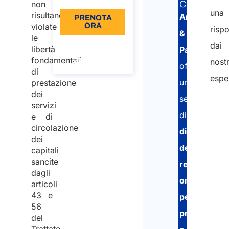
non
CORRELAT
una
risultano
Arletti
PRENOTA
violate
ORA
risp
&
le
Informazioni
dai
libertà
Partners
sulla
fondamentali
chiamata
nostr
offre
di
esper
un
prestazione
dei
servizio
servizi
di
e di
circolazione
dichiarazio
dei
dei
capitali
sancite
redditi
dagli
online
articoli
43 e
per
56
privati
del