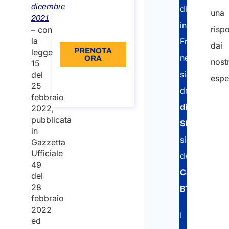
dicembre
distaccati
una
€110
2021
in
risp
– con
Lingua: IT
la
Francia
dai
PRENOTA
legge
nell’ottenim
ORA
nostr
15
sia
del
Informazioni
espe
sulla
25
della
chiamata
febbraio
dichiarazio
2022,
pubblicata
SIPSI
in
sia
Gazzetta
Ufficiale
della
49
Carta
del
28
BTP
.
febbraio
2022
I
ed