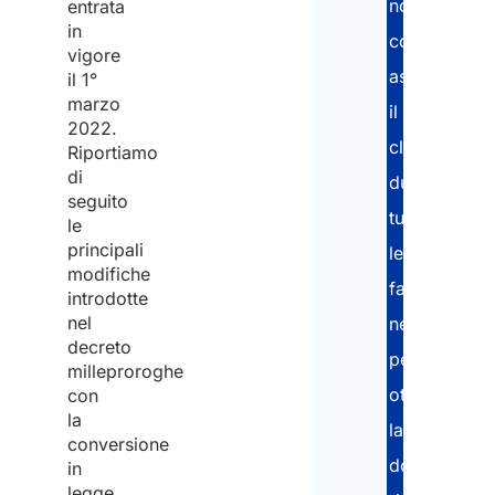
nostri
entrata
in
consulenti
vigore
assistono
il 1°
marzo
il
2022.
cliente
Riportiamo
di
durante
seguito
tutte
le
principali
le
modifiche
fasi
introdotte
nel
necessarie
decreto
per
milleproroghe
ottenere
con
la
la
conversione
documentaz
in
legge.