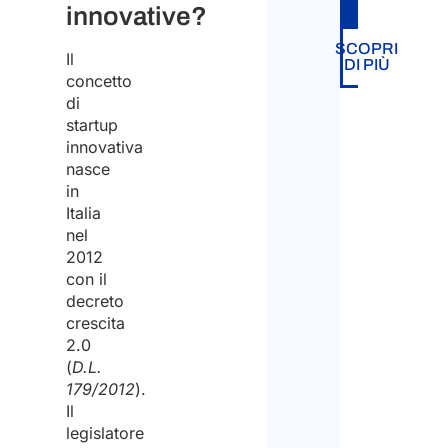
innovative?
SCOPRI
Il
DI PIÙ
concetto
di
startup
innovativa
nasce
in
Italia
nel
2012
con il
decreto
crescita
2.0
(
D.L.
179/2012
).
Il
legislatore