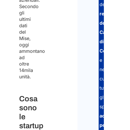
aziendali.
del
Secondo
gli
registro
ultimi
della
dati
del
Camera
Mise,
di
oggi
Commercio
ammontano
ad
e
oltre
nel
14mila
unità.
curare
tutti
gli
Cosa
sono
specifici
le
adempimenti
startup
periodici
.