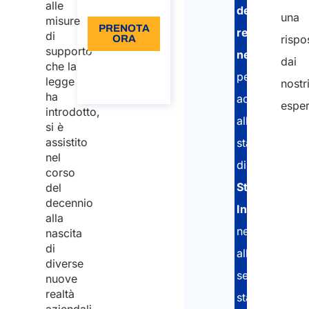
Lingua: IT
alle
dei
una
misure
PRENOTA
requisiti
di
rispo
ORA
supporto
necessari
dai
Informazioni
che la
sulla
per
legge
nostr
chiamata
ha
accedere
esper
introdotto,
allo
si è
assistito
status
nel
di
corso
Startup
del
decennio
Innovativa
,
alla
nell’
iscrizion
nascita
di
alla
diverse
sezione
nuove
realtà
startup