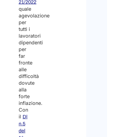
21/2022
quale
agevolazione
per
tutti i
lavoratori
dipendenti
per
far
fronte
alle
difficoltà
dovute
alla
forte
inflazione.
Con
il
Dl
n.5
del