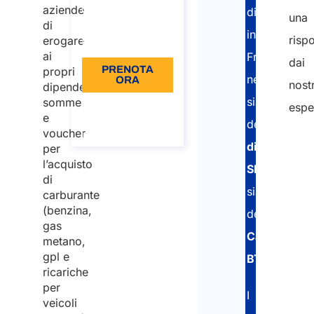
aziende
distaccati
una
€110
di
in
risp
erogare
Lingua: IT
ai
Francia
dai
PRENOTA
propri
nell’ottenim
ORA
nostr
dipendenti
sia
somme
Informazioni
espe
sulla
e
della
chiamata
voucher
dichiarazio
per
l’acquisto
SIPSI
di
sia
carburante
(benzina,
della
gas
Carta
metano,
gpl e
BTP
.
ricariche
per
I
veicoli