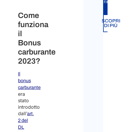
richiesta.
Come
SCOPRI
funziona
DI PIÙ
il
Bonus
carburante
2023?
Il
bonus
carburante
era
stato
introdotto
dall’
art.
2 del
DL