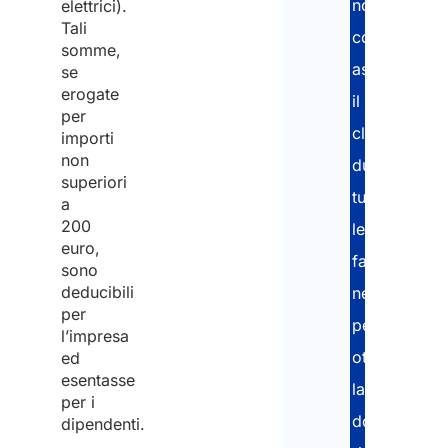
nostri
elettrici).
Tali
consulenti
somme,
assistono
se
erogate
il
per
cliente
importi
non
durante
superiori
tutte
a
200
le
euro,
fasi
sono
deducibili
necessarie
per
per
l’impresa
ottenere
ed
esentasse
la
per i
documentaz
dipendenti.