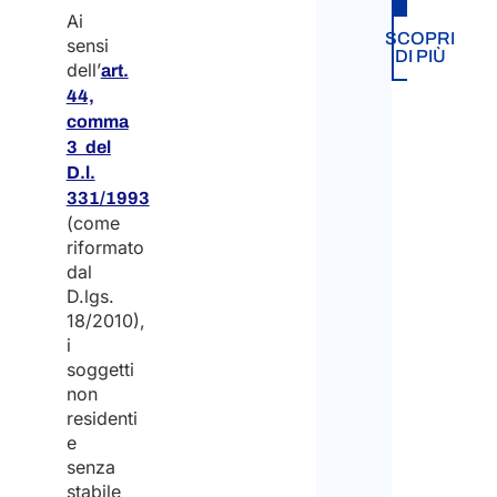
Ai
SCOPRI
sensi
DI PIÙ
dell’
art.
44,
comma
3 del
D.l.
331/1993
(come
riformato
dal
D.lgs.
18/2010),
i
soggetti
non
residenti
e
senza
stabile