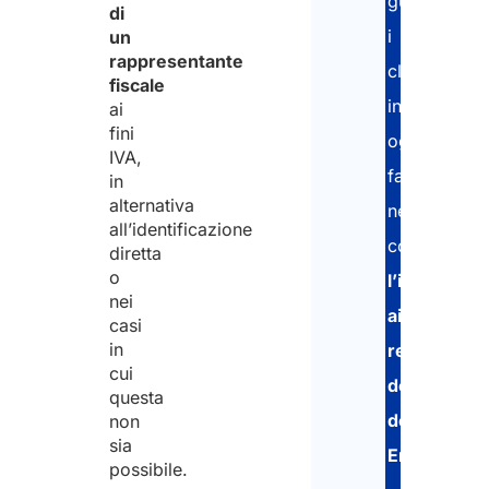
guidando
di
i
un
rappresentante
clienti
fiscale
in
ai
fini
ogni
IVA,
fase
in
alternativa
necessaria,
all’identificazione
compresa
diretta
o
l’iscrizione
nei
ai
casi
in
registri
cui
dell’Agenzi
questa
delle
non
sia
Entrate
.
possibile.