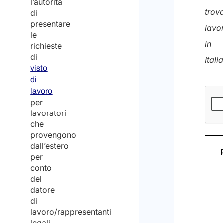
l’autorità
trov
di
presentare
lavo
le
in
richieste
di
Italia
visto
di
lavoro
per
lavoratori
che
provengono
dall’estero
per
conto
del
datore
di
lavoro/rappresentanti
legali