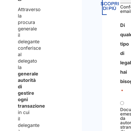
SCOPRI
Conf
DI PIÙ
Attraverso
emai
la
procura
Di
generale
qual
il
delegante
tipo
conferisce
di
al
delegato
lega
la
hai
generale
autorità
biso
di
*
gestire
ogni
transazione
Docu
in cui
eme
da
il
autor
delegante
stran