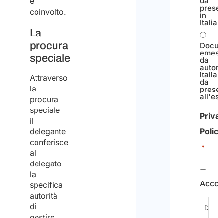
è
da
pres
coinvolto.
in
Italia
La
procura
Docu
eme
speciale
da
autor
itali
Attraverso
da
la
pres
all'e
procura
speciale
Priv
il
delegante
Poli
conferisce
*
al
delegato
la
Acco
specifica
autorità
di
Dich
gestire