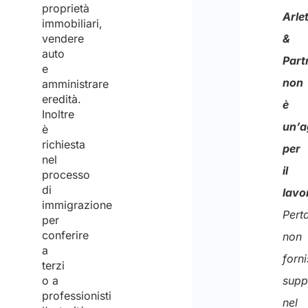
proprietà
degl
Arlet
immobiliari,
stes
&
vendere
auto
per
Part
e
la
non
amministrare
eredità.
final
è
Inoltre
di
un’a
è
richiesta
rice
per
nel
il
il
processo
prev
di
lavo
immigrazione
Pert
per
conferire
non
a
forn
terzi
supp
o a
professionisti
nel