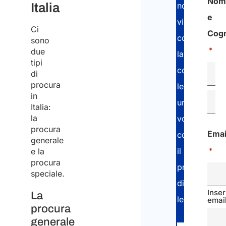
Nom
Italia
noi
e
vi
Ci
Cog
consegnere
sono
*
due
la
tipi
copia
di
procura
legalizzata
in
una
Italia:
la
volta
procura
Emai
completato
generale
il
e la
*
procura
processo
speciale.
di
Inser
La
legalizzazio
emai
procura
generale