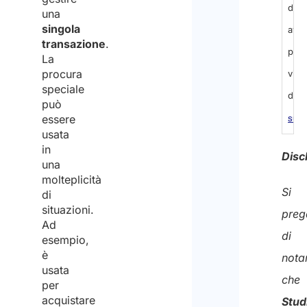
di
una
singola
aver
transazione
.
pre
La
procura
visi
speciale
dell’
può
essere
sul
usata
trat
in
Disc
una
dei
molteplicità
dati
Si
di
situazioni.
pers
preg
Ad
ed
di
esempio,
acc
è
nota
usata
al
che
per
trat
acquistare
Stud