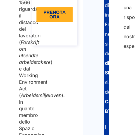
Lingua: IT
1566
distaccati
una
riguardante
PRENOTA
in
il
rispo
ORA
distacco
Francia
dai
Informazioni
dei
sulla
nell’ottenime
lavoratori
nostr
chiamata
(
Forskrift
sia
esper
om
della
utsendte
arbeidstakere
)
dichiarazion
e dal
SIPSI
Working
Environment
sia
Act
della
(
Arbeidsmiljøloven
).
Carta
In
quanto
BTP
.
membro
dello
I
Spazio