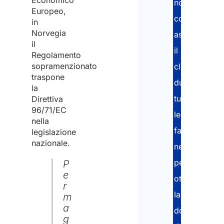
Economico
nostri
Europeo,
consulenti
in
Norvegia
assistono
il
il
Regolamento
sopramenzionato
cliente
traspone
durante
la
tutte
Direttiva
96/71/EC
le
nella
fasi
legislazione
nazionale.
necessarie
per
P
e
ottenere
r
la
m
a
documentazi
g