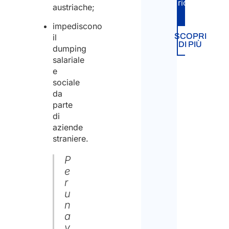
richiesta.
austriache;
impediscono
SCOPRI
il
DI PIÙ
dumping
salariale
e
sociale
da
parte
di
aziende
straniere.
P
e
r
u
n
a
v