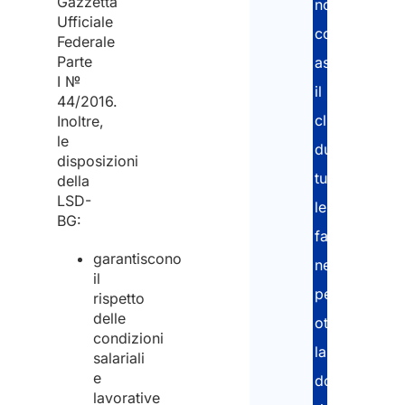
Gazzetta
nostri
Ufficiale
consulenti
Federale
Parte
assistono
I №
il
44/2016.
cliente
Inoltre,
le
durante
disposizioni
tutte
della
LSD-
le
BG:
fasi
garantiscono
necessarie
il
per
rispetto
delle
ottenere
condizioni
la
salariali
e
documentazi
lavorative