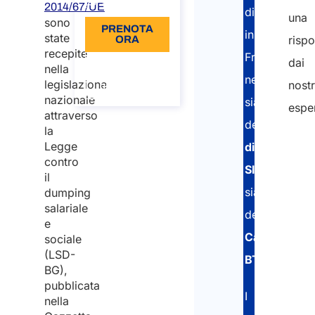
Lingua: IT
2014/67/UE
distaccati
una
sono
PRENOTA
in
state
rispo
ORA
recepite
Francia
dai
Informazioni
nella
sulla
nell’ottenime
legislazione
nostr
chiamata
nazionale
sia
esper
attraverso
della
la
Legge
dichiarazion
contro
SIPSI
il
sia
dumping
salariale
della
e
Carta
sociale
(LSD-
BTP
.
BG),
pubblicata
I
nella