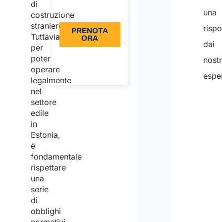
di
Lingua: IT
una
costruzione
straniere.
rispo
PRENOTA
Tuttavia,
ORA
dai
per
Informazioni
poter
nostr
sulla
operare
chiamata
esper
legalmente
nel
settore
edile
in
Estonia,
è
fondamentale
rispettare
una
serie
di
obblighi