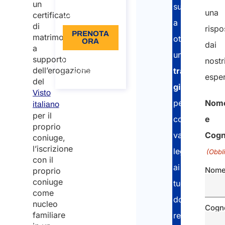
un
supportare
una
Lingua: IT
certificato
a
di
rispo
PRENOTA
matrimonio
ottenere
ORA
dai
a
una
supporto
Informazioni
nostr
sulla
dell’erogazione
traduzione
chiamata
esper
del
giurata
Visto
Nom
per
italiano
per il
e
conferire
proprio
Cog
validità
coniuge,
l’iscrizione
legale
(Obbli
con il
ai
Nom
proprio
coniuge
tuoi
come
documenti
nucleo
Cogn
familiare
redatti