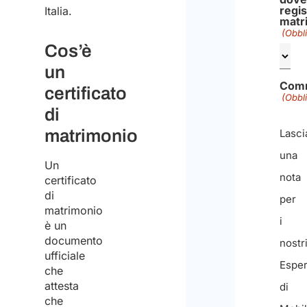
regis
Italia.
matr
(Obbli
Cos’è
un
Com
certificato
(Obbli
di
matrimonio
Lasci
una
Un
nota
certificato
di
per
matrimonio
i
è un
documento
nostr
ufficiale
Esper
che
attesta
di
che