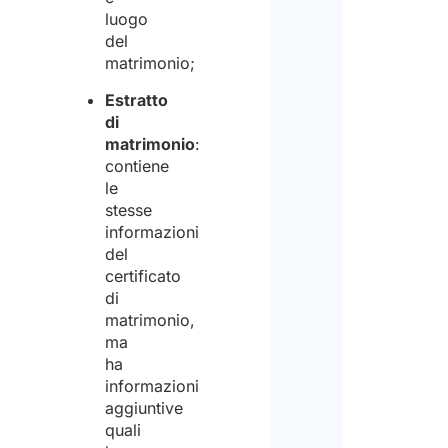
per
luogo
del
la
matrimonio;
finali
Estratto
di
di
matrimonio
:
ricev
contiene
il
le
preve
stesse
informazioni
del
certificato
di
matrimonio,
ma
ha
informazioni
aggiuntive
quali