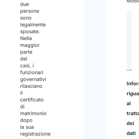
Mobil
due
persone
sono
legalmente
sposate.
Nella
maggior
parte
dei
casi, i
funzionari
governativi
0
rilasciano
il
di
certificato
600
di
matrimonio
nume
dopo
mass
la sua
registrazione
di