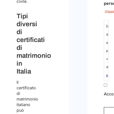
civile.
caratt
Tipi
Info
diversi
rigu
di
al
certificati
trat
di
dei
matrimonio
dati
in
pers
Italia
(Obbli
Il
certificato
di
Dich
matrimonio
di
italiano
aver
può