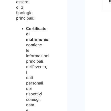
essere
pres
di 3
visio
tipologie
principali:
dell’
i
sul
Certificato
di
tratt
matrimonio
:
dei
contiene
Acco
le
dati
informazioni
perso
principali
dell’evento,
ed
i
acco
dati
personali
al
dei
trat
rispettivi
degli
coniugi,
data
stess
e