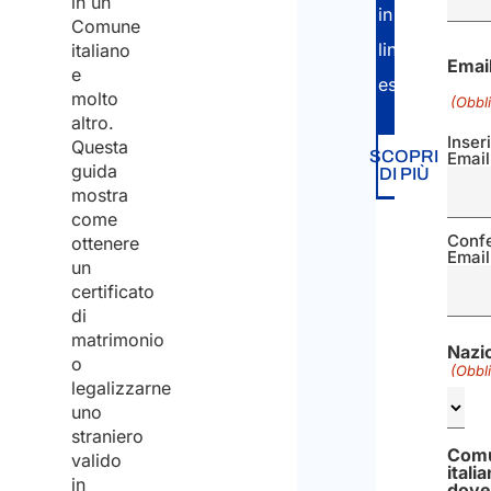
in un
in
Comune
lingua
italiano
Emai
e
estera.
molto
(Obbli
altro.
Inser
Questa
SCOPRI
Email
guida
DI PIÙ
mostra
come
Conf
ottenere
Email
un
certificato
di
matrimonio
Nazio
o
(Obbli
legalizzarne
uno
straniero
Com
valido
itali
in
dove