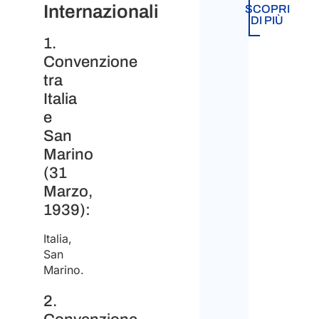
Internazionali
SCOPRI
Conf
DI PIÙ
emai
1.
Convenzione
Di
tra
qual
Italia
tipo
e
di
San
lega
Marino
(31
hai
Marzo,
biso
1939):
*
Italia,
San
Docu
Marino.
eme
da
autor
2.
stran