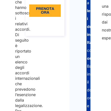
che
a
una
hanno
PRENOTA
legalizzare
sottoscritto
ORA
risp
i
i
Informazioni
dai
relativi
sulla
documenti
accordi.
chiamata
nostr
in
Di
esper
seguito
Italia
,
è
completame
"
riportato
un
online
.
*
elenco
Basta
"
degli
accordi
inviarci
indi
internazionali
il
i
che
prevedono
documento
camp
l’esenzione
originale
obbl
dalla
legalizzazione.
e