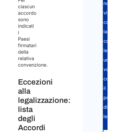
Per
Nom
noi
ciascun
e
vi
accordo
sono
Cog
consegnere
indicati
*
la
i
Paesi
copia
firmatari
legalizzata
della
relativa
una
convenzione.
volta
Emai
completato
Eccezioni
il
*
alla
processo
legalizzazione:
di
lista
Inser
legalizzazio
emai
degli
Accordi