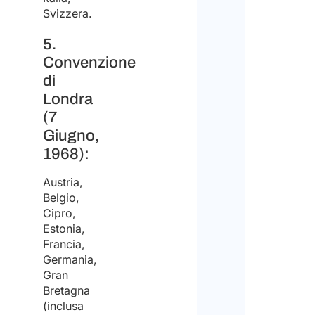
Svizzera.
trov
lavo
5.
Convenzione
in
di
Italia
Londra
(7
Giugno,
1968):
Austria,
Belgio,
Cipro,
Estonia,
Francia,
Germania,
Gran
Bretagna
(inclusa