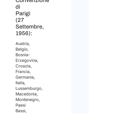
Convenzione
da
pres
di
in
Italia
Parigi
(27
Docu
Settembre,
eme
da
1956):
autor
itali
da
Austria,
pres
Belgio,
all'e
Bosnia-
Erzegovina,
Priv
Croazia,
Poli
Francia,
Germania,
*
Italia,
Lussemburgo,
Macedonia,
Acco
Montenegro,
Paesi
Dich
Bassi,