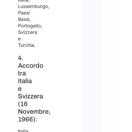
degl
Lussemburgo,
Arlet
Paesi
stes
&
Bassi,
per
Portogallo,
Part
Svizzera
la
non
e
final
è
Turchia.
di
un’a
4.
rice
per
Accordo
il
tra
il
Italia
prev
lavo
e
Pert
Svizzera
non
(16
forn
Novembre,
1966):
supp
nel
Italia,