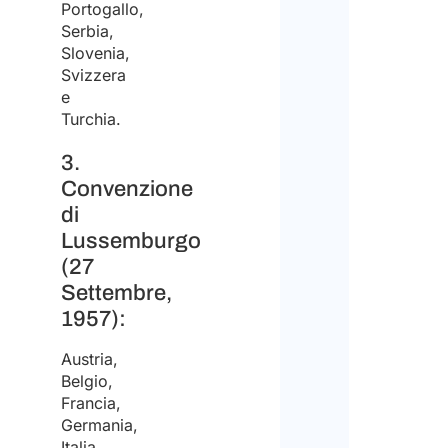
Portogallo,
di
Serbia,
aver
Slovenia,
Svizzera
pre
e
visi
Turchia.
dell’
3.
sul
Convenzione
trat
di
Disc
Lussemburgo
dei
(27
dati
Si
Settembre,
pers
preg
1957):
ed
di
Austria,
acc
nota
Belgio,
Francia,
al
che
Germania,
trat
Stud
Italia,