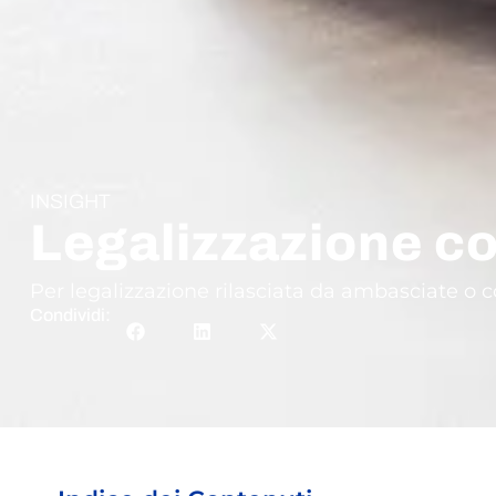
INSIGHT
Legalizzazione co
Per legalizzazione rilasciata da ambasciate o c
Condividi: