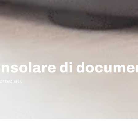
nsolare di document
onsolati.