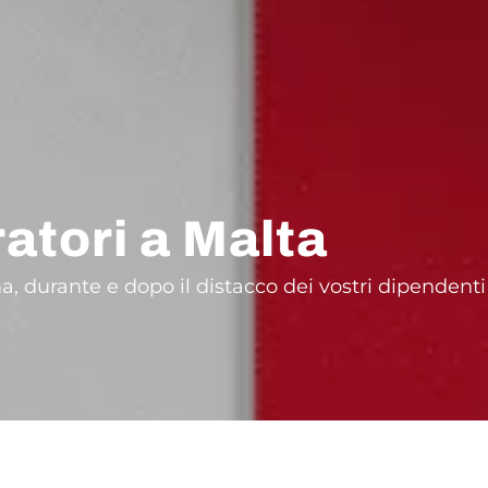
atori a Malta
a, durante e dopo il distacco dei vostri dipendenti