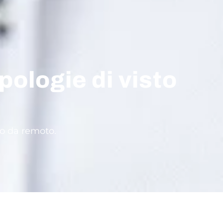
pologie di visto
oro da remoto.