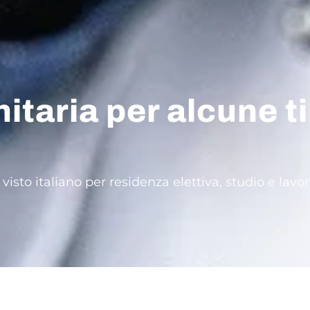
taria per alcune ti
 visto italiano per residenza elettiva, studio e lav