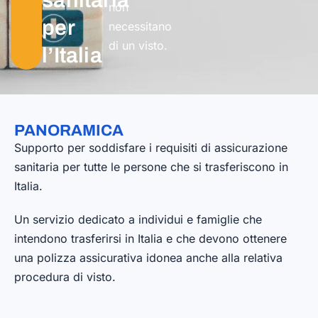
sanitaria
non
per
necessitano
di un visto.
l’Italia
PANORAMICA
Supporto per soddisfare i requisiti di assicurazione
sanitaria per tutte le persone che si trasferiscono in
Italia.
Un servizio dedicato a individui e famiglie che
intendono trasferirsi in Italia e che devono ottenere
una polizza assicurativa idonea anche alla relativa
procedura di visto.