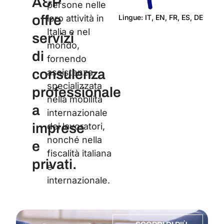
A&P
persone nelle
offre
Lingue: IT, EN, FR, ES, DE
loro attività in
Italia e nel
Cert
servizi
mondo,
di
fornendo
consulenza
assistenza
specializzata
professionale
nella mobilità
a
internazionale
imprese
dei lavoratori,
nonché nella
e
fiscalità italiana
privati.
e
internazionale.