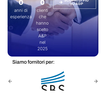
0
0
SCOPRI DI PIÙ
SU A&P
anni di
clienti
esperienza
che
hanno
scelto
A&P
nel
2025
Siamo fornitori per: