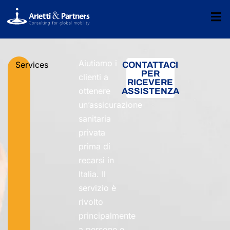
Aiutiamo i
Services
CONTATTACI
PER
clienti a
RICEVERE
ottenere
ASSISTENZA
un’assicurazione
sanitaria
privata
prima di
recarsi in
Italia. Il
servizio è
rivolto
principalmente
a persone e