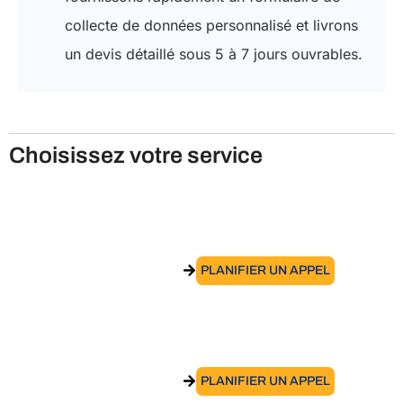
collecte de données personnalisé et livrons
un devis détaillé sous 5 à 7 jours ouvrables.
Choisissez votre service
Assistance pour l’obtention du permis à
points sur les chantiers
ACCÉDER AU SERVICE
PLANIFIER UN APPEL
Assistance lors des inspections sur site
ACCÉDER AU SERVICE
PLANIFIER UN APPEL