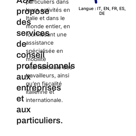
A&P
particuliers dans
Langue : IT, EN, FR, ES,
propose
leurs activités en
DE
C
Italie et dans le
des
monde entier, en
services
fournissant une
de
assistance
spécialisée en
conseil
mobilité
professionnels
internationale des
aux
travailleurs, ainsi
qu’en fiscalité
entreprises
italienne et
et
internationale.
aux
particuliers.