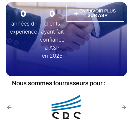
0
0
EN SAVOIR PLUS
SUR A&P
années d'
clients
expérience
ayant fait
confiance
à A&P
en 2025
Nous sommes fournisseurs pour :