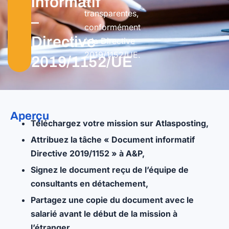
informatif
transparentes,
–
conformément
Directive
à la Directive
2019/1152/UE.
2019/1152/UE
Aperçu
Téléchargez votre mission sur Atlasposting,
Attribuez la tâche « Document informatif
Directive 2019/1152 » à A&P,
Signez le document reçu de l’équipe de
consultants en détachement,
Partagez une copie du document avec le
salarié avant le début de la mission à
l’étranger
.