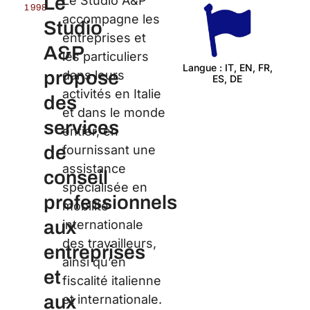
Le
Le Studio A&P
1998
accompagne les
Studio
entreprises et
A&P
les particuliers
Langue : IT, EN, FR,
propose
dans leurs
ES, DE
Cert
activités en Italie
des
et dans le monde
services
entier, en
de
fournissant une
assistance
conseil
spécialisée en
professionnels
mobilité
aux
internationale
des travailleurs,
entreprises
ainsi qu’en
et
fiscalité italienne
aux
et internationale.