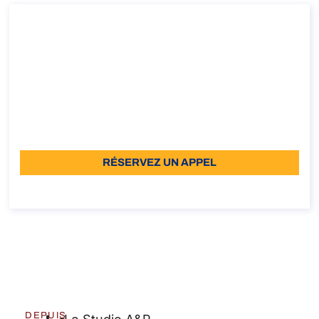
Consultation sur le détachement des
travailleurs dans l’UE, l’EEE et la Suisse
Consultation sur le détachement des travailleurs dans
l’UE, l’EEE et la Suisse
Durée: 30 min
À partir de: €96 TVA incluse
Langue: EN
RÉSERVEZ UN APPEL
À propos de l’appel
DEPUIS