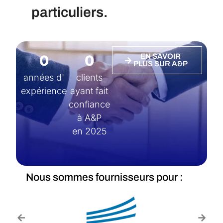
particuliers.
0
0
EN SAVOIR
PLUS SUR A&P
années d'
clients
expérience
ayant fait
confiance
à A&P
en 2025
Nous sommes fournisseurs pour :