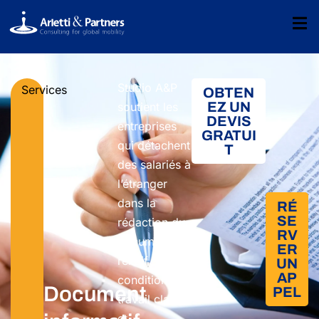
Studio A&P
Services
OBTEN
EZ UN
soutient les
DEVIS
entreprises
GRATUI
qui détachent
T
des salariés à
l’étranger
dans la
RÉ
SE
rédaction du
RV
document
ER
relatif à des
UN
AP
conditions de
Document
PEL
travail claires
et