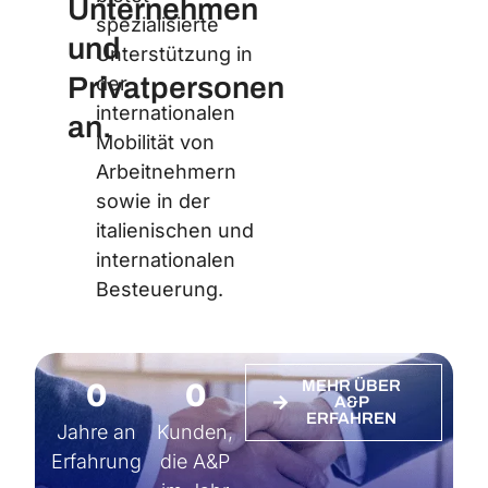
Unternehmen
spezialisierte
und
Unterstützung in
Privatpersonen
der
internationalen
an.
Mobilität von
Arbeitnehmern
sowie in der
italienischen und
internationalen
Besteuerung.
0
0
MEHR ÜBER
A&P
ERFAHREN
Jahre an
Kunden,
Erfahrung
die A&P