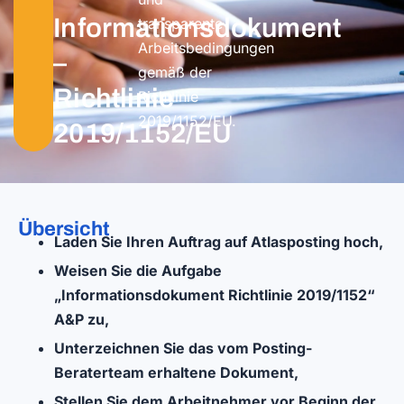
Informationsdokument
transparente
Arbeitsbedingungen
–
gemäß der
Richtlinie
Richtlinie
2019/1152/EU.
2019/1152/EU
Übersicht
Laden Sie Ihren Auftrag auf Atlasposting hoch,
Weisen Sie die Aufgabe
„Informationsdokument Richtlinie 2019/1152“
A&P zu,
Unterzeichnen Sie das vom Posting-
Beraterteam erhaltene Dokument,
Stellen Sie dem Arbeitnehmer vor Beginn der