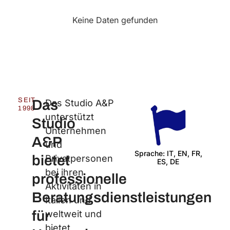
Keine Daten gefunden
SEIT
Das
Das Studio A&P
1998
unterstützt
Studio
Unternehmen
A&P
und
Sprache: IT, EN, FR,
bietet
Privatpersonen
ES, DE
Wir 
bei ihren
professionelle
Aktivitäten in
Beratungsdienstleistungen
Italien und
für
weltweit und
bietet