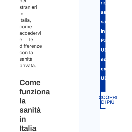
per
ricevere
stranieri
assistenza
in
Italia,
sanitaria
come
in
accedervi
e le
Paesi
differenze
UE
con la
sanità
ed
privata.
extra-
UE.
Come
funziona
SCOPRI
la
DI PIÙ
sanità
in
Italia