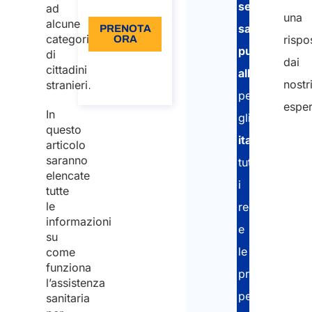
Lingua: IT
servizio
ad
una
alcune
sanitario
PRENOTA
categorie
rispo
ORA
pubblico
di
dai
Informazioni
cittadini
all’estero
sulla
nostr
stranieri.
chiamata
per
esper
In
gli
questo
italiani
:
articolo
saranno
tutti
elencate
i
tutte
le
requisiti
informazioni
e
su
le
come
funziona
procedure
l’assistenza
per
sanitaria