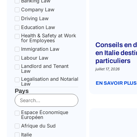
Banking Law
Company Law
Driving Law
Education Law
Health & Safety at Work
for Employees
Conseils en d
Immigration Law
en Italie dest
Labour Law
particuliers
Landlord and Tenant
juillet 17, 2026
Law
Legalisation and Notarial
EN SAVOIR PLUS
Law
Pays
National Health Service
Law
State pension Law
Espace Économique
Tax Law
Européen
Uncategorized
Afrique du Sud
Tax Code Individuals
Italie