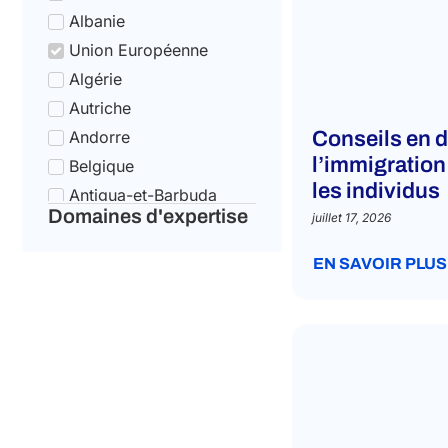
Albanie
Union Européenne
Algérie
Autriche
Andorre
Conseils en d
l’immigration 
Belgique
les individus
Antigua-et-Barbuda
Domaines d'expertise
juillet 17, 2026
Bulgarie
Arabie Saoudite
EN SAVOIR PLUS
Croatie
Argentine
Chypre
Arménie
République tchèque
Australie