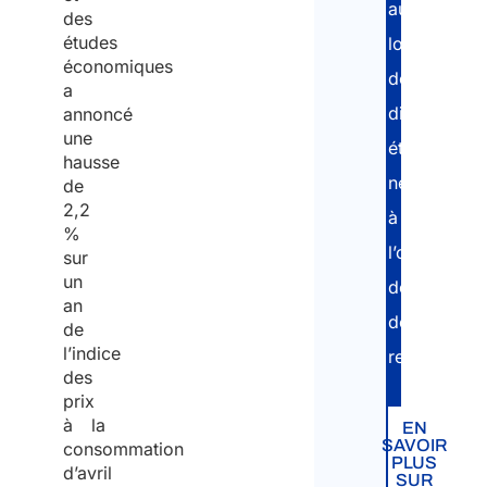
au
des
Sais
études
long
économiques
des
a
Conf
différentes
annoncé
Nom
une
étapes
l’en
hausse
nécessaires
de
2,2
à
%
Acti
l’obtention
sur
exer
un
des
l’ét
an
documents
de
l’indice
Insta
requis.
des
prix
Main
à la
EN
SAVOIR
consommation
PLUS
d’avril
Autr
SUR