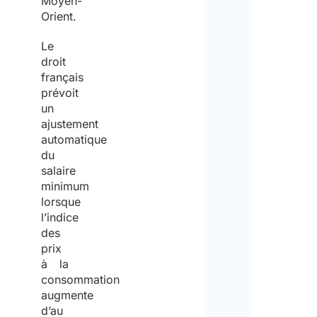
Moyen-
Orient.
Nom
Le
trav
droit
français
prévoit
un
Veuil
ajustement
automatique
saisir
du
un
salaire
minimum
nomb
lorsque
entre
l’indice
1
des
prix
et
à la
50
.
consommation
augmente
Des
d’au