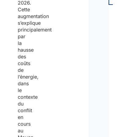
2026.
L'ac
Cette
sera
augmentation
exe
s’explique
un c
principalement
de
par
cons
la
un c
hausse
nava
des
dans
coûts
publ
exe
de
aéro
l’énergie,
dans
le
Oui
contexte
du
conflit
Non
en
Pay
cours
dest
au