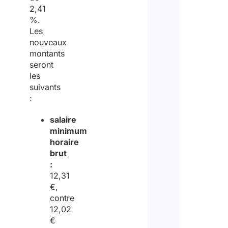
décl
2,41
avoi
%.
Les
lu
nouveaux
la
montants
seront
data
les
prote
suivants
:
polic
et
salaire
minimum
cons
horaire
au
brut
:
trai
12,31
de
€,
contre
cell
12,02
ci
€