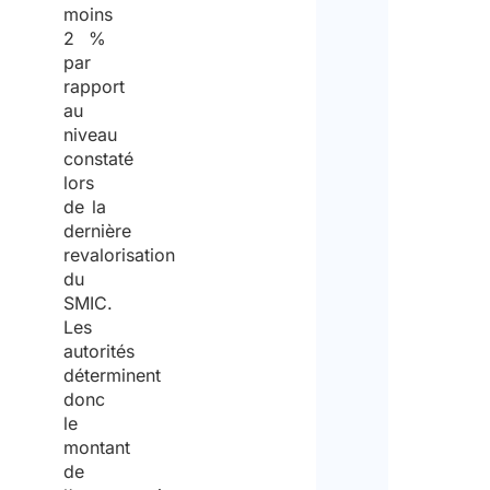
trav
moins
cit
2 %
de 
par
tier
rapport
sero
au
impl
niveau
dans
miss
constaté
*
lors
de la
dernière
Oui
revalorisation
du
SMIC.
Non
Les
Veui
autorités
spéc
déterminent
la d
donc
de l
le
mis
montant
de