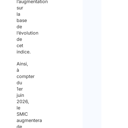
l’augmentation
sur
Info
la
com
base
pou
de
spéc
mat
l’évolution
dét
de
cet
indice.
Ainsi,
à
Poli
compter
conf
du
1er
juin
J’ac
2026,
poli
conf
le
SMIC
augmentera
Je
de