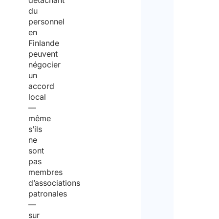
détachant
pou
of
n
a
du
spéc
Workers
i
d
personnel
mat
dét
en
Act
s
m
Finlande
(1999:678)
t
o
peuvent
r
r
négocier
y
e
un
o
accord
f
local
Poli
E
conf
—
même
m
s’ils
p
J’ac
ne
poli
l
sont
conf
o
pas
y
membres
Je
m
d’associations
décl
e
patronales
—
n
avoi
sur
t
lu