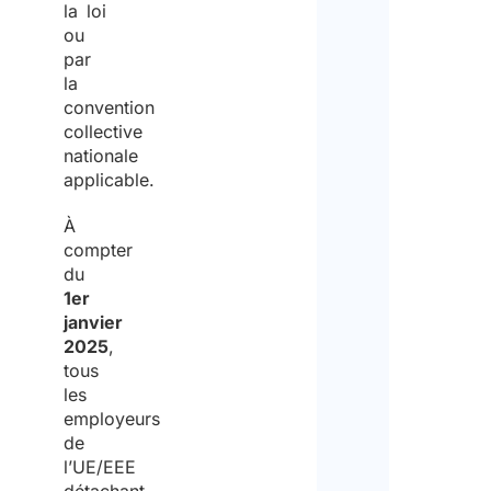
r
la loi
sero
ou
s
impl
par
dans
a
miss
la
n
*
convention
d
collective
H
nationale
Oui
e
applicable.
a
À
l
Non
compter
t
Veui
du
h
spéc
1er
(
la d
janvier
de l
S
2025
,
mis
T
tous
M
les
employeurs
)
de
Info
Swedish
678
-
Law
23/06/1999
M
R
l’UE/EEE
com
Posting
i
e