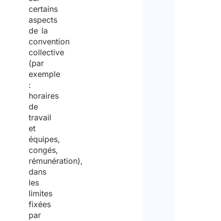
trav
and
i
d
certains
Health
s
m
aspects
Act
t
o
de la
(738/2002)
r
r
convention
Veuil
collective
y
e
(par
o
saisir
exemple
f
un
:
S
horaires
nomb
o
de
entre
c
travail
i
et
1
équipes,
a
et
congés,
l
50
.
rémunération),
A
dans
f
Des
les
f
trav
limites
cit
a
fixées
de 
i
par
tier