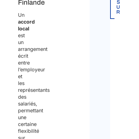
Finlande
S
un c
m
U
de
R
Un
p
cons
accord
l
un c
local
o
nava
est
dans
y
un
publ
m
arrangement
exe
e
aéro
écrit
n
entre
t
l’employeur
Oui
et
(
les
T
représentants
Non
E
des
M
Pay
salariés,
)
dest
permettant
une
Finnish
738
-
Law
22/08/2002
M
R
certaine
Occupational
i
e
flexibilité
Safety
n
a
Nom
sur