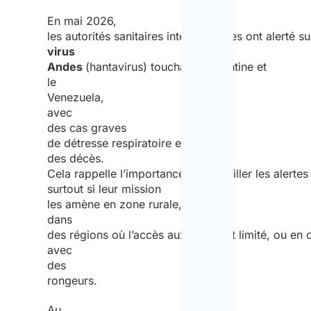
En mai 2026,
les autorités sanitaires internationales ont alerté s
virus
Andes
(hantavirus) touchant l’Argentine et
le
Venezuela,
avec
des cas graves
de détresse respiratoire et
des décès.
Cela rappelle l’importance de surveiller les alerte
surtout si leur mission
les amène en zone rurale,
dans
des régions où l’accès aux soins est limité, ou en 
avec
des
rongeurs.
Au