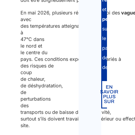
doit être soigneusement préparée.
ce essentiel pour
et
les employeurs ?
En mai 2026, plusieurs régions ont subi des
vague
pertinentes
avec
Comment
des températures atteignant 44
A&P peut vous accompagner ?
sur
à
le
47°C dans
le nord et
pays
le centre du
de
pays. Ces conditions exposent les salariés à
des risques de
destination.
coup
de chaleur,
de déshydratation,
EN
de
SAVOIR
PLUS
perturbations
SUR
des
transports ou de baisse de productivité,
surtout s’ils doivent travailler en extérieur ou eff
site.