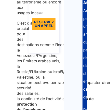
et
au terrorisme ou encore
Atlasposting
,
Langue:
Argentine
aux
Arletti&Partner
usages locaux.
EN
: instabilité
propose
politique
RÉSERVEZ
C’est d’autant plus
UN APPEL
une
et risques
crucial
sanitaires
pour
analyse
À
propos
des
du
3. Émirats
de
destinations comme l’Inde,
l’appel
arabes
pays
le
unis :
Venezuela/l’Argentine,
de
les Émirats arabes unis,
tensions
destination,
la
régionales,
Russie/l’Ukraine ou Israël/la
structurée
climat et
Palestine, où la
en
règles
situation peut évoluer rapidement et impacter dire
sécurité
locales
catégories
des salariés,
détaillées.
4.
la continuité de l’activité et
l’obligation de
Russie
protection
de l’employeur
.
Pendant