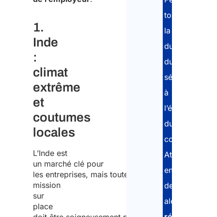
et
Ukraine
toute
1.
:
la
Inde
risques
durée
liés au
:
du
conflit
climat
séjour
en
extrême
à
cours
et
l’étranger
5. Israël
coutumes
et
du
locales
Palestine
collaborateur,
: sécurité
L’Inde est
Atlasposting
et
un marché clé pour
envoie
les entreprises, mais toute
menace
mission
des
terroriste
sur
alertes
Pourquoi est-
place
régulières