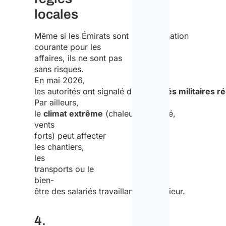
locales
Même si les Émirats sont une destination
courante pour les
affaires, ils ne sont pas
sans risques.
En mai 2026,
les autorités ont signalé des
activités militaires r
Par ailleurs,
le
climat extrême
(chaleur, humidité,
vents
forts) peut affecter
les chantiers,
les
transports ou le
bien-
être des salariés travaillant en extérieur.
4.