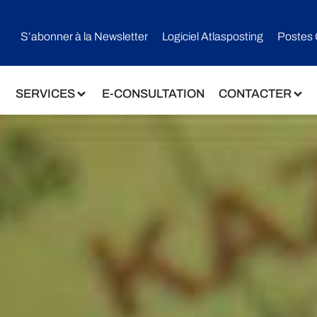
S’abonner à la Newsletter
Logiciel Atlasposting
Postes 
SERVICES
E-CONSULTATION
CONTACTER