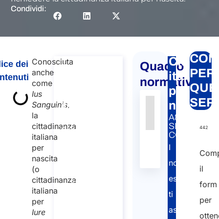
Condividi:
CON
Cittadin
Conosciuta
ice dei
Quadro
Consulenza
PER
anche
italiana
ntenuti
sulla
normativo
come
QUE
per
cittadinanza
Ius
SER
nascita
Sanguinis
,
italiana per
la
A&P
nascita
cittadinanza
SERVIZIO
442
Consulenza
CORRELATO
italiana
sulla
I
per
cittadinanza
Comp
nascita
italiana per
nostri
il
(o
nascita
esperti
cittadinanza
Durata: 30
form
italiana
ti
min
per
per
assisteranno
Iure
110
otten