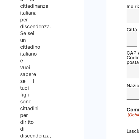
cittadinanza
Indir
italiana
per
discendenza.
Città
Se sei
un
cittadino
CAP 
italiano
Codi
e
posta
vuoi
sapere
se i
Nazi
tuoi
figli
sono
cittadini
Com
per
(Obbl
diritto
di
Lasci
discendenza,