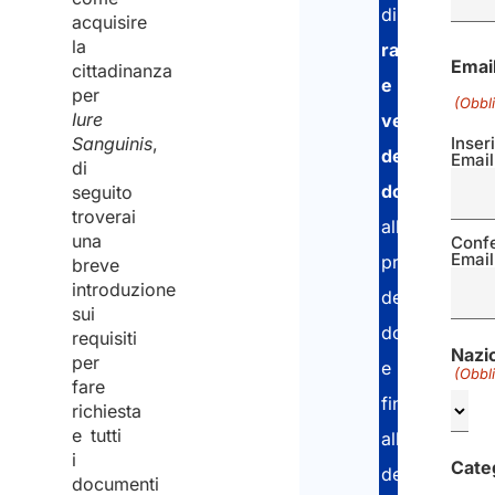
di
acquisire
la
raccolta
Emai
cittadinanza
e
per
(Obbl
Iure
verifica
Sanguinis
,
Inser
dei
Email
di
documenti
,
seguito
troverai
alla
una
Conf
Email
presentazion
breve
introduzione
della
sui
domanda
requisiti
Nazio
per
e
(Obbl
fare
fino
richiesta
e tutti
all’otteniment
i
Cate
del
documenti