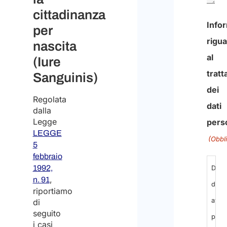
cittadinanza
Info
per
rigu
nascita
al
(Iure
trat
Sanguinis)
dei
Regolata
dati
dalla
Legge
pers
LEGGE
(Obbl
5
febbraio
1992,
Dich
,
n. 91
di
riportiamo
aver
di
seguito
pres
i casi