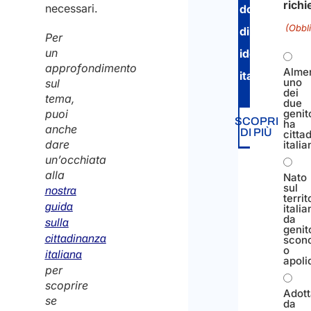
rich
necessari.
documento
(Obbl
di
Per
un
identità
approfondimento
Alme
italiano
.
uno
sul
dei
tema,
due
puoi
genit
SCOPRI
ha
anche
DI PIÙ
citta
dare
italia
un’occhiata
alla
Nato
sul
nostra
territ
guida
italia
da
sulla
genit
cittadinanza
scono
o
italiana
apoli
per
scoprire
Adott
se
da