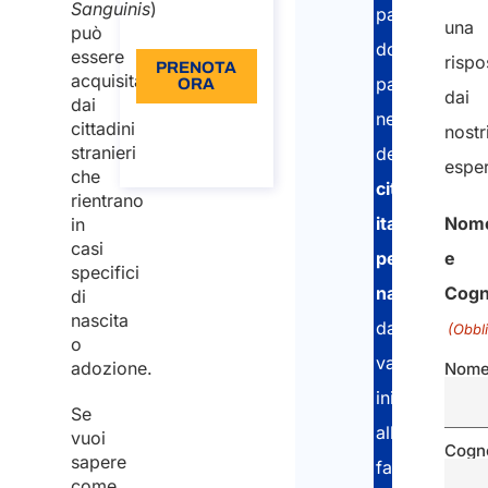
Sanguinis
)
passo
Lingua: IT
una
può
dopo
essere
rispo
PRENOTA
acquisita
passo
ORA
dai
dai
nell’ottenime
Informazioni
cittadini
nostr
sulla
stranieri
della
chiamata
esper
che
cittadinanza
rientrano
Nom
italiana
in
casi
e
per
specifici
Cog
nascita
:
di
nascita
dalla
(Obbl
o
valutazione
adozione.
Nom
iniziale,
Se
alla
vuoi
Cogn
sapere
fase
come