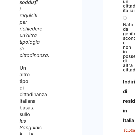
un
soddisfi
citta
i
italia
requisiti
per
Nato
richiedere
da
genit
un’altra
scono
tipologia
e
non
di
in
cittadinanza.
poss
di
altra
Un
citta
altro
tipo
Indir
di
di
cittadinanza
italiana
resi
basata
in
sullo
Italia
Ius
Sanguinis
(Obbl
è la