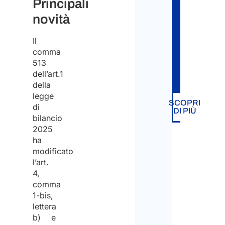
Principali
fino
novità
all’otte
Dov
della
Il
vivi
comma
cittadin
attu
513
italiana
dell’art.1
*
della
legge
SCOPRI
di
DI PIÙ
Italia
bilancio
2025
ha
Ester
modificato
l’art.
A
4,
comma
qual
1-bis,
tipo
lettera
b) e
di