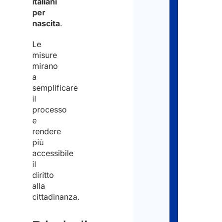
Nom
italiani
documen
per
e
nascita
.
per
Cog
la
Le
*
misure
richiesta
mirano
a
Present
semplificare
Nom
la
il
processo
domand
e
Cogn
rendere
Manten
più
i
Emai
accessibile
il
contatti
*
diritto
con
alla
cittadinanza.
le
Autorità