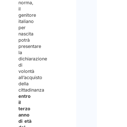
norma,
ed
that
il
acco
Stud
genitore
italiano
al
Arlet
per
trat
&
nascita
potrà
degli
Part
presentare
stess
is
la
dichiarazione
per
not
di
la
an
volontà
finali
all’acquisto
empl
della
di
agen
cittadinanza
rice
entro
There
il
le
it
terzo
info
does
anno
di età
richi
not