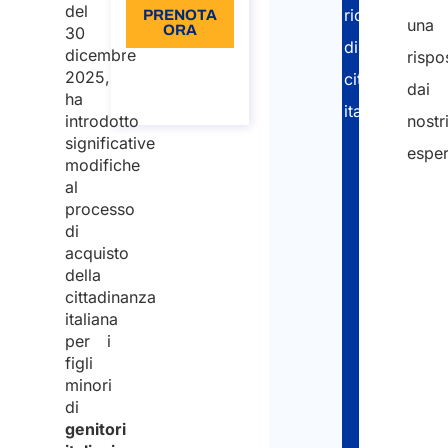
del
richiesta
PRENOTA
una
ORA
30
di
dicembre
rispo
Informazioni
2025,
cittadinanza
sulla
dai
chiamata
ha
italiana:
introdotto
nostr
significative
esper
Valutan
modifiche
al
l’idoneit
"
processo
alla
di
*
acquisto
cittadin
"
della
cittadinanza
indic
Raccogl
italiana
i
e
per i
figli
camp
legalizz
minori
obbli
tutti
di
genitori
i