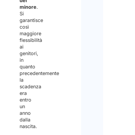
del
prov
minore
.
Si
supp
garantisce
in
così
maggiore
findi
flessibilità
empl
ai
genitori,
in
in
Italy.
quanto
precedentemente
la
scadenza
era
entro
un
anno
dalla
nascita.