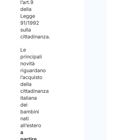
l’art.9
citta
della
sei
Legge
91/1992
inte
sulla
*
cittadinanza.
Le
principali
Resi
novità
riguardano
l’acquisto
Matr
della
cittadinanza
italiana
Disc
dei
bambini
Priv
nati
Polic
all’estero
a
*
partire