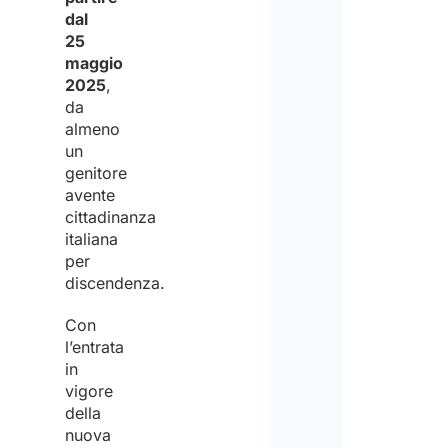
dal
25
Acco
maggio
2025
,
Dichi
da
almeno
di
un
aver
genitore
avente
pres
cittadinanza
visio
italiana
per
dell'
discendenza.
sul
Con
tratt
l’entrata
Discl
dei
in
vigore
dati
Plea
della
perso
nuova
note