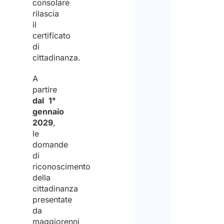
consolare
prov
rilascia
il
supp
certificato
in
di
cittadinanza.
findi
empl
A
partire
in
dal 1°
Italy.
gennaio
2029
,
le
domande
di
riconoscimento
della
cittadinanza
presentate
da
maggiorenni