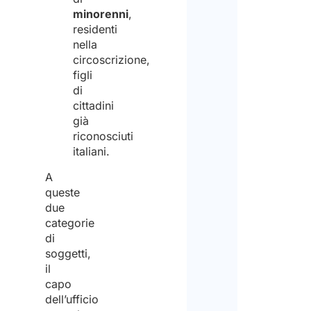
ed
that
minorenni
,
residenti
acco
Stud
nella
al
Arlet
circoscrizione,
figli
trat
&
di
degli
Part
cittadini
già
stess
is
riconosciuti
per
not
italiani.
la
an
A
finali
empl
queste
due
di
agen
categorie
rice
There
di
soggetti,
le
it
il
info
does
capo
dell’ufficio
richi
not