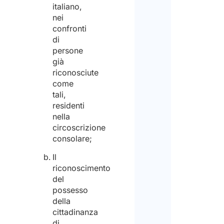
italiano,
nei
Acco
confronti
di
persone
Dichi
già
di
riconosciute
come
aver
tali,
pres
residenti
nella
visio
circoscrizione
dell'
consolare;
sul
Il
tratt
riconoscimento
Discl
del
dei
possesso
dati
della
Plea
cittadinanza
perso
note
di