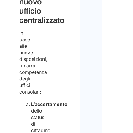
nuovo
citta
ufficio
sei
centralizzato
inte
In
*
base
alle
nuove
Resi
disposizioni,
rimarrà
competenza
Matr
degli
uffici
consolari:
Disc
L’accertamento
Priv
dello
Polic
status
di
*
cittadino