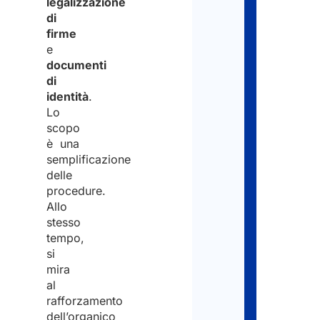
Nom
legalizzazione
documen
di
e
firme
per
Cog
e
la
documenti
*
di
richiesta
identità
.
Lo
Present
scopo
Nom
la
è una
semplificazione
domand
delle
Cogn
procedure.
Manten
Allo
i
Emai
stesso
tempo,
contatti
*
si
con
mira
al
le
rafforzamento
Autorità
dell’organico