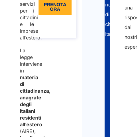
tempistiche
servizi
richiesta
PRENOTA
una
ORA
per i
Anagrafe
di
cittadini
rispo
unica
Informazioni
e le
cittadinanza
sulla
dai
degli
chiamata
imprese
italiana:
italiani
nostr
all’estero.
all’estero
esper
Valutan
La
Passaporti
legge
l’idoneit
"
e carte di
interviene
alla
in
identità
*
materia
cittadin
"
di
cittadinanza
,
indic
Raccogl
anagrafe
i
e
degli
italiani
camp
legalizz
residenti
obbli
tutti
all’estero
(AIRE),
i