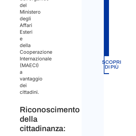
fino
del
Ministero
all’otte
Dov
degli
della
Affari
vivi
Esteri
cittadin
attu
e
italiana
della
*
Cooperazione
Internazionale
SCOPRI
(MAECI)
DI PIÙ
Italia
a
vantaggio
dei
Ester
cittadini.
A
Riconoscimento
qual
della
tipo
cittadinanza:
di