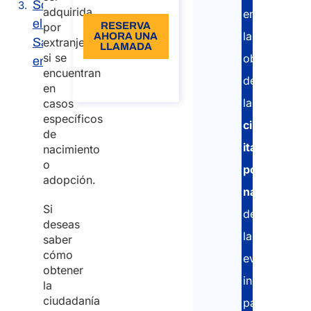
Solicitar
adquirida
en
el Jure
por
RESERVA
la
AHORA UNA
Sanguinis
extranjeros
LLAMADA
si se
obtención
en Italia
encuentran
Sobre la
de
llamada
en
la
casos
específicos
ciudadanía
de
italiana
nacimiento
o
por
adopción.
nacimiento
:
Si
desde
deseas
la
saber
cómo
evaluación
obtener
inicial,
la
ciudadanía
pasando