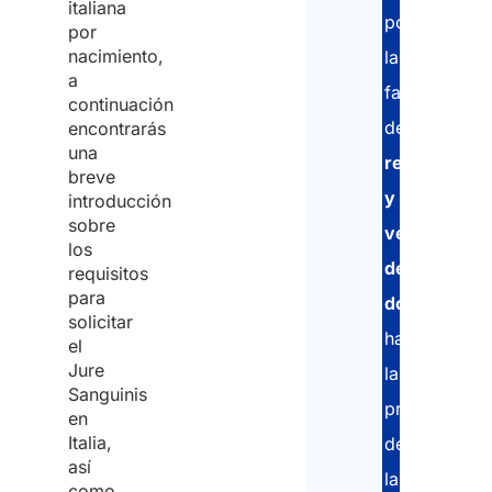
italiana
por
por
nacimiento,
la
a
fase
continuación
de
encontrarás
una
recopilación
breve
y
introducción
sobre
verificación
los
de
requisitos
para
documento
solicitar
hasta
el
Jure
la
Sanguinis
presentación
en
Italia,
de
así
la
como