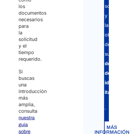
solicitud
los
documentos
y
necesarios
la
para
la
obtención
solicitud
de
y el
tiempo
su
requerido.
documento
Si
de
buscas
identidad
una
introducción
italiano
.
más
amplia,
.
consulta
nuestra
guía
MÁS
sobre
INFORMACIÓN