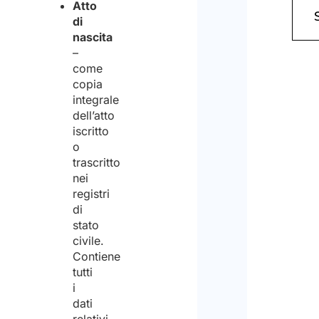
Atto
di
pres
nascita
visi
–
come
dell’
copia
sul
integrale
trat
dell’atto
iscritto
dei
Acco
o
dati
trascritto
nei
pers
registri
ed
di
stato
acco
civile.
al
Contiene
tutti
trat
i
degl
dati
stes