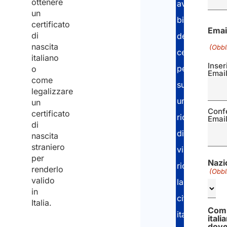
sui
ottenere
aver
certificati/estratt
un
bisogno
certificato
di
Emai
di
del
stato
nascita
(Obbl
civile
certificato
italiano
online
Inser
per
o
Emai
come
supportare
legalizzare
una
un
Conf
certificato
richiesta
Emai
di
di
nascita
straniero
visto,
per
Nazi
richiedere
renderlo
(Obbl
valido
la
in
cittadinanza
Italia.
Com
italiana
itali
dove