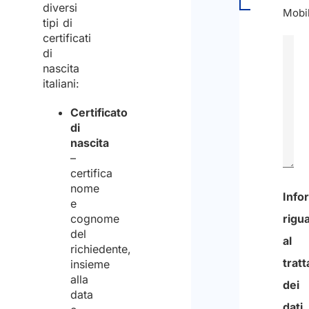
diversi
Mobil
tipi di
certificati
di
nascita
italiani:
Certificato
di
nascita
–
certifica
nome
0
e
cognome
di
del
600
richiedente,
insieme
nume
alla
mass
data