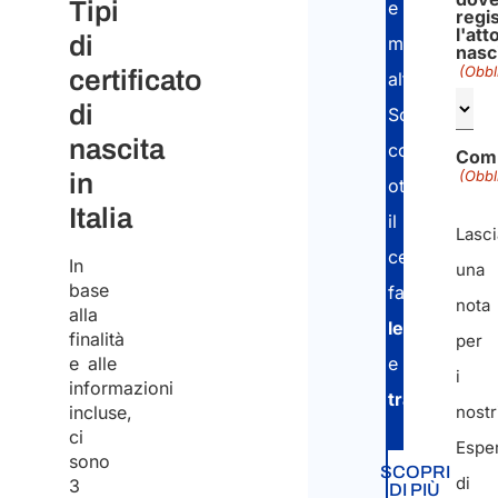
Tipi
e
regi
l'att
di
molto
nasc
(Obbl
certificato
altro.
di
Scopri
nascita
come
Com
(Obbl
in
ottenere
Italia
il
Lasci
certificato,
In
una
base
farlo
nota
alla
legalizzare
finalità
per
e alle
e
i
informazioni
tradurre
.
incluse,
nostr
ci
Esper
sono
SCOPRI
di
3
DI PIÙ