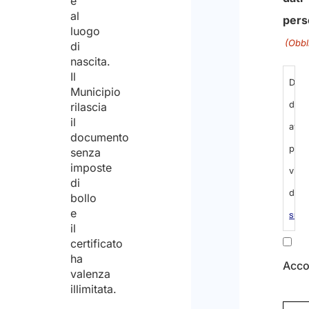
e
di
al
carat
luogo
di
nascita.
Info
Il
rigu
Municipio
rilascia
al
il
trat
documento
senza
dei
imposte
dati
di
bollo
pers
e
(Obbl
il
certificato
ha
Dich
valenza
di
illimitata.
aver