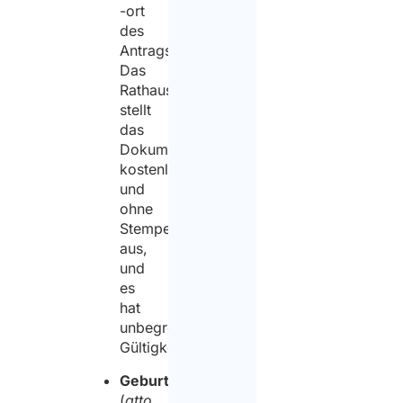
-ort
des
Antragstellers.
Das
Rathaus
stellt
das
Dokument
kostenlos
und
ohne
Stempelgebühren
aus,
und
es
hat
unbegrenzte
Gültigkeit.
Geburtsakt
(
atto