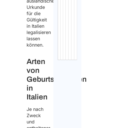
ausländische
update
Urkunde
on
für die
online
Gültigkeit
in Italien
civil
legalisieren
status
lassen
certificates
können.
and
extracts
Arten
von
Geburtsurkunden
in
Italien
Je nach
Zweck
und