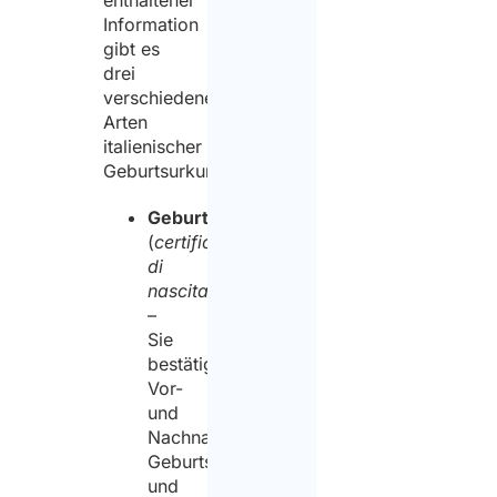
enthaltener
Information
gibt es
drei
verschiedene
Arten
italienischer
Geburtsurkunden:
Geburtsurkunde
(
certificato
di
nascita
)
–
Sie
bestätigt
Vor-
und
Nachname,
Geburtsdatum
und