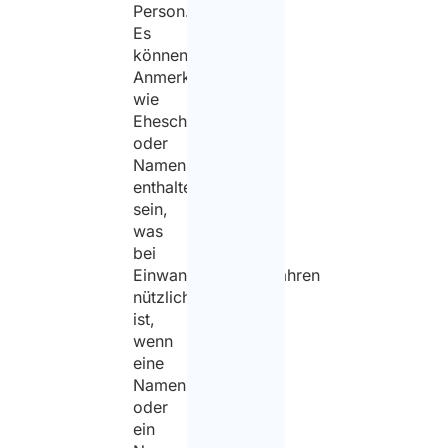
Person.
Es
können
Anmerkungen
wie
Eheschließungen
oder
Namensänderungen
enthalten
sein,
was
bei
Einwanderungsverfahren
nützlich
ist,
wenn
eine
Namensänderung
oder
ein