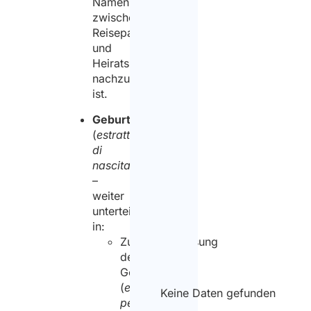
Namensunterschied
zwischen
Reisepass
und
Heiratsurkunde
nachzuweisen
ist.
Geburtsextrakt
(
estratto
di
nascita
)
–
weiter
unterteilt
in:
Zusammenfassung
des
Geburtsakts
(
estratto
Keine Daten gefunden
per