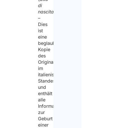
di
nascita
)
–
Dies
ist
eine
beglaubigte
Kopie
des
Originaldokuments
im
italienischen
Standesregister
und
enthält
alle
Informationen
zur
Geburt
einer