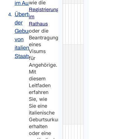
wie die
im Ausland
Hague
-
Law
05/10/1961
Read
Registrierung
Übertragung
Convention
more
im
der
5
Rathaus
oder die
Geburtsakte
Oct
Beantragung
von
1961
eines
italienischen
Presidential
396
-
Law
03/11/2000
Read
Visums
Staatsbürgern
Decree
more
für
Angehörige.
No.
Mit
396/2000
diesem
on
Leitfaden
the
erfahren
organisation
Sie, wie
of
Sie eine
civil
italienische
registration
Geburtsurkunde
erhalten
ANPR
-
Law
Read
oder eine
2026
more