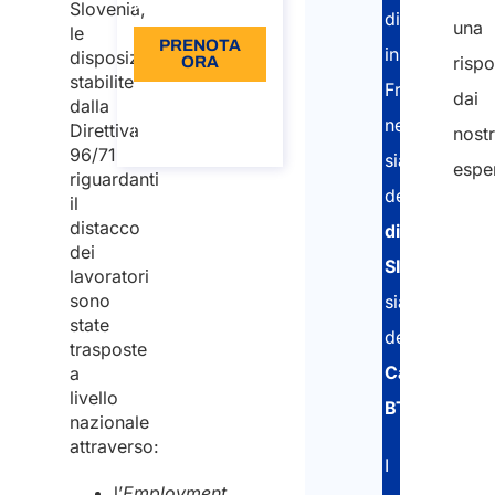
Lingua: IT
Slovenia,
distaccati
una
le
PRENOTA
in
disposizioni
rispo
ORA
stabilite
Francia
dai
Informazioni
dalla
sulla
nell’ottenime
Direttiva
nostr
chiamata
96/71
sia
esper
riguardanti
della
il
distacco
dichiarazion
dei
SIPSI
lavoratori
sono
sia
state
della
trasposte
Carta
a
livello
BTP
.
nazionale
attraverso:
I
l’
Employment