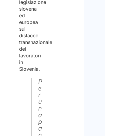
legislazione
slovena
ed
europea
sul
distacco
transnazionale
dei
lavoratori
in
Slovenia.
P
e
r
u
n
a
p
a
n