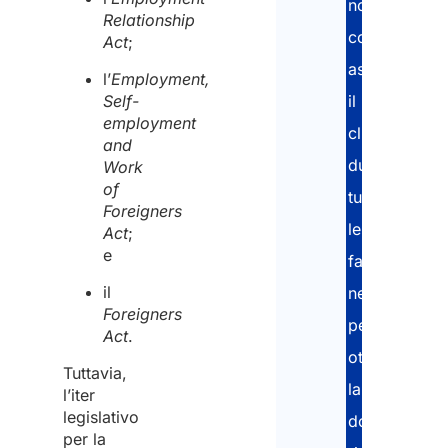
nostri
Relationship
consulenti
Act
;
assistono
l’
Employment,
Self-
il
employment
cliente
and
durante
Work
of
tutte
Foreigners
le
Act
;
e
fasi
il
necessarie
Foreigners
per
Act
.
ottenere
Tuttavia,
la
l’iter
legislativo
documentazi
per la