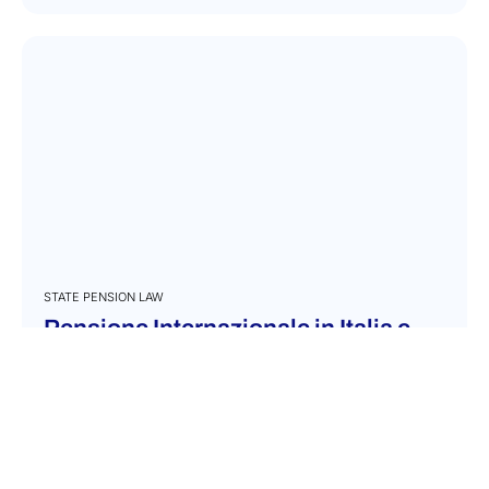
STATE PENSION LAW
Pensione Internazionale in Italia e
all’estero
Dicembre 5, 2023
Pensione italiana per residenti all’estero Puoi
richiedere la pensione italiana per residenti
all’estero se hai lavorato per un periodo in Italia
e versato contributi all’ente italiano. di cosa si