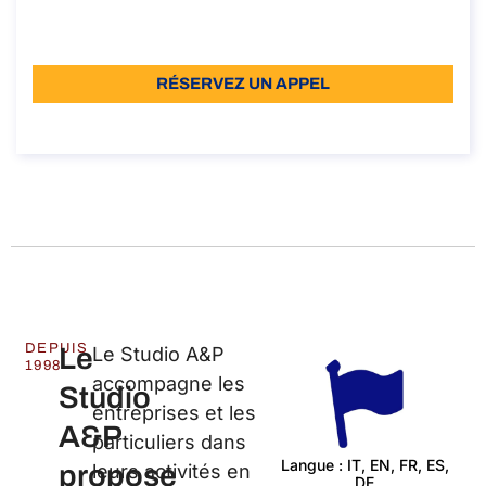
Réunion d'information gratuite
Langue : IT - EN
RÉSERVEZ UN APPEL
À propos de l’appel
DEPUIS
Le
Le Studio A&P
1998
accompagne les
Studio
entreprises et les
A&P
particuliers dans
Langue : IT, EN, FR, ES,
propose
leurs activités en
DE