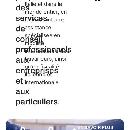
C
Italie et dans le
des
monde entier, en
services
fournissant une
de
assistance
spécialisée en
conseil
mobilité
professionnels
internationale des
aux
travailleurs, ainsi
qu’en fiscalité
entreprises
italienne et
et
internationale.
aux
particuliers.
0
0
EN SAVOIR PLUS