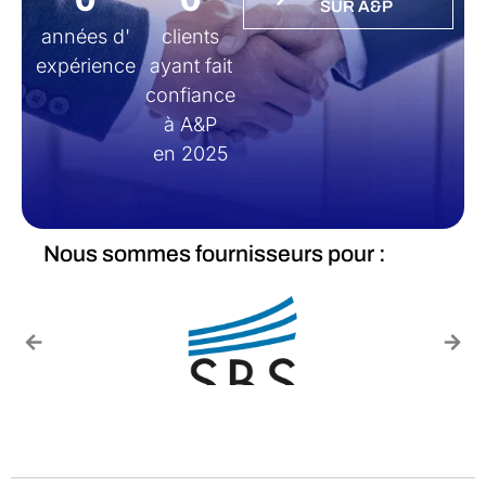
SUR A&P
années d'
clients
expérience
ayant fait
confiance
à A&P
en 2025
Nous sommes fournisseurs pour :