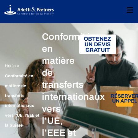
Conformité
OBTENEZ
UN DEVIS
en
GRATUIT
matière
»
Home
de
Conformité en
transferts
matière de
internationaux
transferts
RÉSERVE
UN APPEL
internationaux
vers
vers l’UE, l’EEE et
l’UE,
la Suisse
l’EEE et