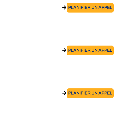
ACCÉDER AU SERVICE
PLANIFIER UN APPEL
Accord de détachement
ACCÉDER AU SERVICE
PLANIFIER UN APPEL
Accord interentreprises
ACCÉDER AU SERVICE
PLANIFIER UN APPEL
Certificat de couverture de sécurité
sociale