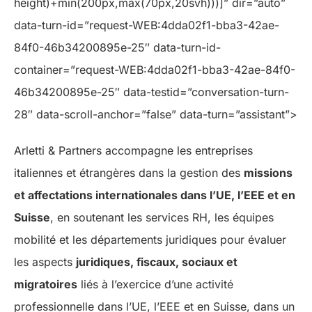
height)+min(200px,max(70px,20svh)))]” dir=”auto”
data-turn-id=”request-WEB:4dda02f1-bba3-42ae-
84f0-46b34200895e-25″ data-turn-id-
container=”request-WEB:4dda02f1-bba3-42ae-84f0-
46b34200895e-25″ data-testid=”conversation-turn-
28″ data-scroll-anchor=”false” data-turn=”assistant”>
Arletti & Partners accompagne les entreprises
italiennes et étrangères dans la gestion des
missions
et affectations internationales dans l’UE, l’EEE et en
Suisse
, en soutenant les services RH, les équipes
mobilité et les départements juridiques pour évaluer
les aspects
juridiques, fiscaux, sociaux et
migratoires
liés à l’exercice d’une activité
professionnelle dans l’UE, l’EEE et en Suisse, dans un