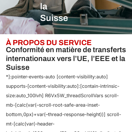
la
Suisse
À PROPOS DU SERVICE
Conformité en matière de transferts
internationaux vers l’UE, l’EEE et la
Suisse
*]:pointer-events-auto [content-visibility:auto]
supports-[content-visibility:auto]:[contain-intrinsic-
size:auto_100lvh] R6Vx5W_threadScrollVars scroll-
mb-[calc(var(–scroll-root-safe-area-inset-
bottom,0px)+var(–thread-response-height))] scroll-
mt-[calc(var(–header-