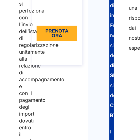
si
distaccati
una
€110
perfeziona
in
con
risp
Lingua: IT
l’invio
Francia
dai
dell’istanza
PRENOTA
nell’ottenim
ORA
nostr
di
regolarizzazione
sia
Informazioni
espe
unitamente
sulla
della
chiamata
alla
dichiarazio
relazione
di
SIPSI
accompagnamento
sia
e
con il
della
pagamento
Carta
degli
importi
BTP
.
dovuti
entro
I
il