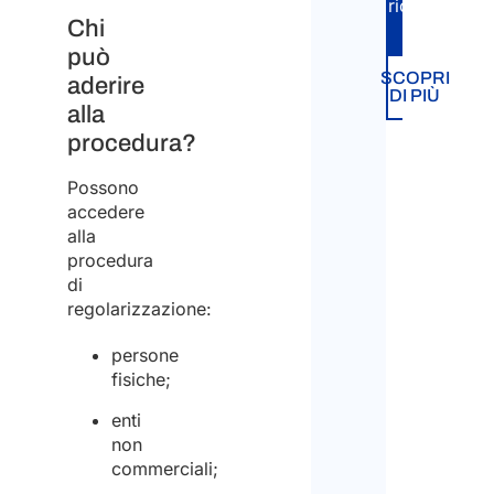
richiesta.
Chi
può
SCOPRI
aderire
DI PIÙ
alla
procedura?
Possono
accedere
alla
procedura
di
regolarizzazione:
persone
fisiche;
enti
non
commerciali;