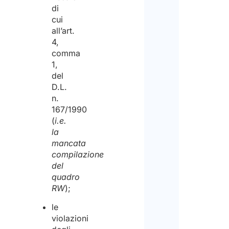
di
cui
all’art.
4,
comma
1,
del
D.L.
n.
167/1990
(
i.e.
la
mancata
compilazione
del
quadro
RW
);
le
violazioni