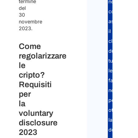
termine
nostri
del
consulenti
30
assistono
novembre
2023.
il
cliente
Come
durante
regolarizzare
tutte
le
le
cripto?
fasi
Requisiti
necessarie
per
per
la
ottenere
voluntary
la
disclosure
documentaz
2023