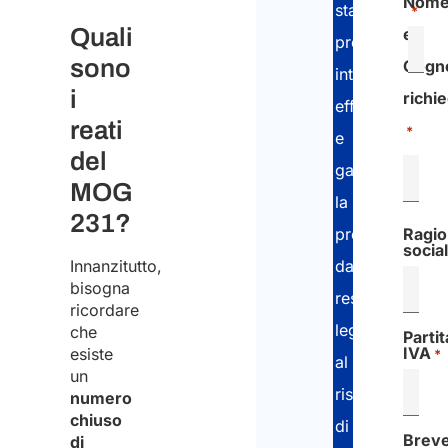
Nom
stabilire
*
Quali
e
processi
sono
Cogn
interni
i
richi
efficaci
reati
*
e
del
garantire
MOG
la
231?
protezione
Ragi
social
dalle
Innanzitutto,
bisogna
responsabilità
ricordare
legate
che
Partit
IVA​
esiste
*
al
un
rischio
numero
chiuso
di
Brev
di