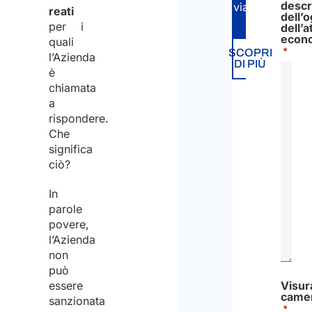
descr
viaggio.
reati
dell’
per i
dell’a
econ
quali
*
SCOPRI
l’Azienda
DI PIÙ
è
chiamata
a
rispondere.
Che
significa
ciò?
In
parole
povere,
l’Azienda
non
può
essere
Visur
came
sanzionata
*