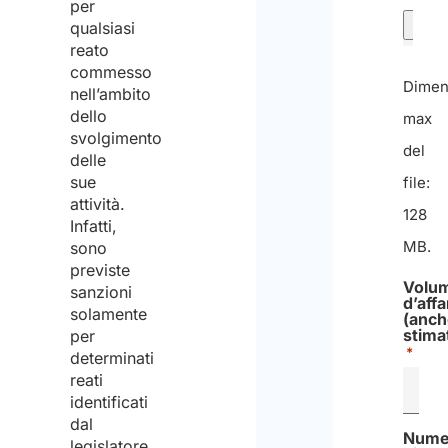
per
qualsiasi
reato
commesso
Dimen
nell’ambito
dello
max
svolgimento
del
delle
sue
file:
attività.
128
Infatti,
MB.
sono
previste
Volu
sanzioni
d’affa
solamente
(anch
stima
per
*
determinati
reati
identificati
dal
Nume
legislatore