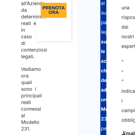
ai
all’Azienda
una
PRENOTA
da
suoi
ORA
determinati
rispos
partner
reati e
Informazioni
dai
sulla
in
legali,
chiamata
caso
nostri
supporta
di
espert
contenziosi
le
legali.
aziende
"
Vediamo
che
*
ora
desiderano
"
quali
sono i
adottare
indica
principali
un
i
reati
connessi
Modello
camp
al
231
,
obblig
Modello
per
231.
Emai