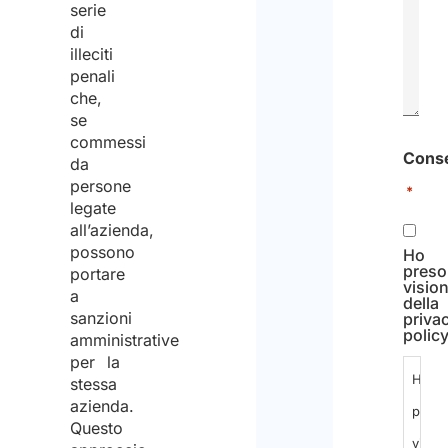
serie
di
illeciti
penali
che,
se
commessi
Cons
da
persone
*
legate
all’azienda,
possono
Ho
preso
portare
visio
a
della
sanzioni
priva
polic
amministrative
per la
Ho
stessa
azienda.
preso
Questo
visio