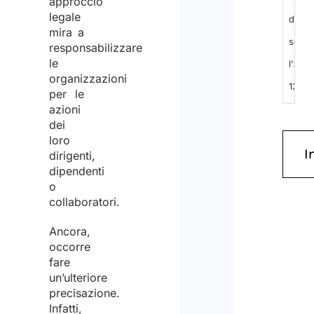
approccio
legale
dell'i
mira a
seco
responsabilizzare
le
l'arti
organizzazioni
13
per le
azioni
del
dei
GDPR
loro
2016/
dirigenti,
dipendenti
ed
o
espri
collaboratori.
il
Ancora,
cons
occorre
fare
al
un’ulteriore
tratt
precisazione.
Infatti,
dei