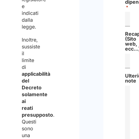
dipen
e
*
indicati
dalla
legge.
Recapi
(Sito
Inoltre,
web,
sussiste
ecc...
il
limite
di
applicabilità
Ulteri
del
note​
Decreto
solamente
ai
reati
presupposto
.
Questi
sono
una