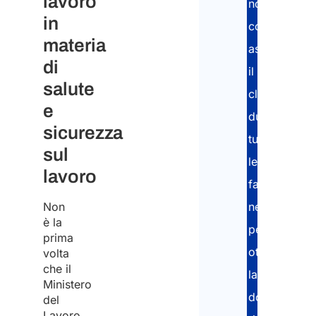
lavoro
nostri
in
consulenti
Inser
materia
assistono
di
il
Conf
salute
cliente
Nazi
e
durante
sicurezza
tutte
sul
le
Da
lavoro
qual
fasi
nazi
Non
arriv
necessarie
*
è la
per
prima
ottenere
volta
che il
la
Scegl
Ministero
tua
documentaz
del
opzi
Lavoro