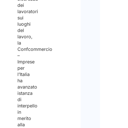
Lavo
dei
da
lavoratori
remo
sui
luoghi
Spec
del
il
num
lavoro,
di vi
la
cui h
Confcommercio
biso
–
*
Imprese
per
l’Italia
1
ha
avanzato
2
istanza
di
interpello
3
in
o
merito
più
alla