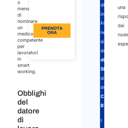
o
distaccati
una
€110
meno
in
di
risp
Lingua: IT
nominare
Francia
dai
un
PRENOTA
nell’ottenim
ORA
medico
nostr
competente
sia
Informazioni
espe
per
sulla
della
chiamata
lavoratori
in
dichiarazio
Nom
smart
Cog
SIPSI
working.
sia
della
Nom
Obblighi
Carta
del
BTP
.
Cog
datore
Emai
di
I