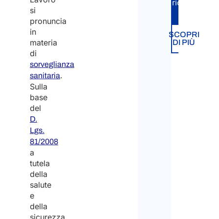
richiesta.
si
pronuncia
Carta
in
Blu
SCOPRI
materia
DI PIÙ
di
Trasf
sorveglianza
intra-
.
sanitaria
socie
Sulla
base
Decr
del
Fluss
D.
Lgs.
81/2008
Visto
a
per
tutela
Artist
della
salute
Noma
e
Digita
della
-
sicurezza