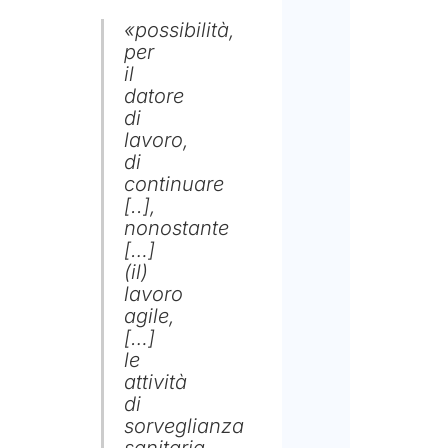
Info
«possibilità,
relat
per
trat
dei d
il
pers
datore
di
lavoro,
Acc
di
continuare
[..],
Dich
nonostante
di
[…]
(il)
aver
lavoro
letto
agile,
[…]
la
le
infor
attività
di
sulla
sorveglianza
priva