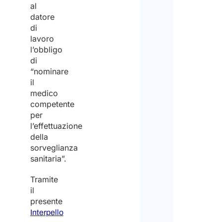
al
ricez
il
datore
del
di
lavo
lavoro
preve
Pert
l’obbligo
di
non
“nominare
forn
il
supp
medico
competente
nel
per
trov
l’effettuazione
della
lavo
sorveglianza
in
sanitaria”.
Italia
Tramite
il
presente
Interpello