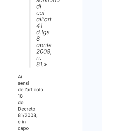
sanitaria
Disc
sul
di
cui
tratt
Si
all’art.
dei
41
preg
d.lgs.
dati
di
8
perso
aprile
nota
2008,
e
che
n.
di
81.»
Stud
acco
Arlet
Ai
al
&
sensi
dell’articolo
loro
Part
18
trat
non
del
ai
Decreto
è
81/2008,
fini
un’a
è in
della
capo
per