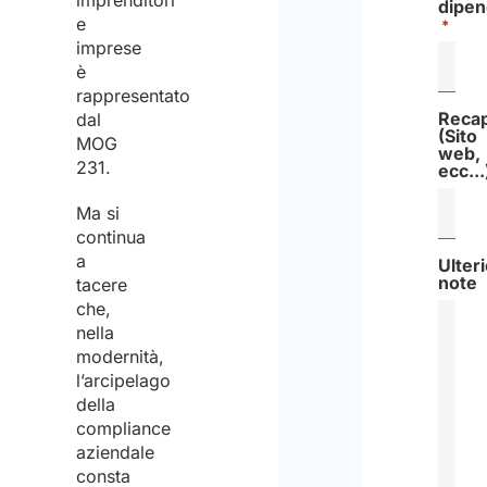
imprenditori
dipen
e
*
imprese
è
rappresentato
Recapi
dal
(Sito
MOG
web,
231.
ecc...
Ma si
continua
a
Ulteri
note​
tacere
che,
nella
modernità,
l’arcipelago
della
compliance
aziendale
consta