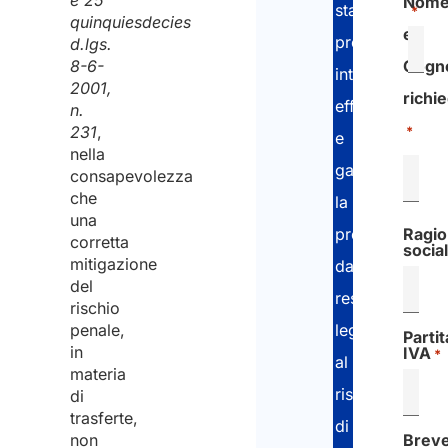
e 25
Nom
stabilire
*
quinquiesdecies
e
processi
d.lgs.
8-6-
Cogn
interni
2001,
richi
efficaci
n.
231
,
*
e
nella
garantire
consapevolezza
che
la
una
protezione
Ragi
corretta
social
mitigazione
dalle
del
responsabilità
rischio
legate
penale,
Partit
in
IVA​
*
al
materia
rischio
di
trasferte,
di
non
Brev