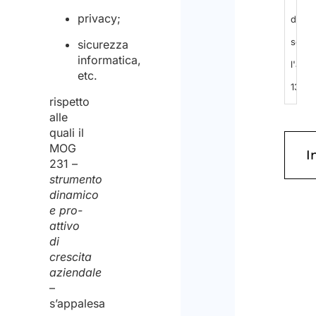
privacy;
dell'i
seco
sicurezza
informatica,
l'arti
etc.
13
rispetto
del
alle
quali il
GDPR
MOG
2016/
231 –
ed
strumento
dinamico
espri
e pro-
il
attivo
di
cons
crescita
al
aziendale
–
tratt
s’appalesa
dei