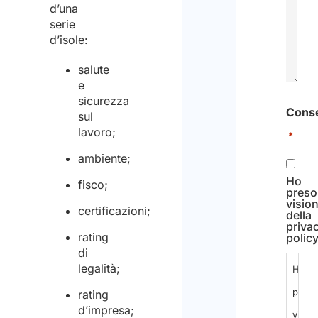
d’una
serie
d’isole:
salute
e
sicurezza
Cons
sul
lavoro;
*
ambiente;
Ho
fisco;
preso
visio
certificazioni;
della
priva
rating
polic
di
legalità;
Ho
preso
rating
d’impresa;
visio