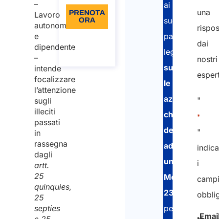
–
ai
una
PRENOTA
Lavoro
suoi
ORA
autonomo
rispos
partner
e
Informazioni
dai
sulla
dipendente
legali,
chiamata
–
nostri
supporta
intende
espert
focalizzare
le
l’attenzione
aziende
"
sugli
illeciti
che
*
passati
desiderano
"
in
rassegna
adottare
indica
dagli
un
i
artt.
25
Modello
camp
quinquies,
231
,
obblig
25
per
septies
Emai