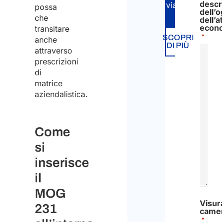
descr
viaggio.
possa
dell’
che
dell’a
econ
transitare
*
SCOPRI
anche
DI PIÙ
attraverso
prescrizioni
di
matrice
aziendalistica.
Come
si
inserisce
il
MOG
Visur
231
came
*