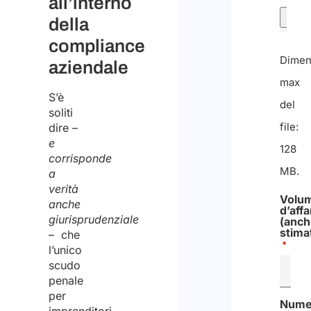
all’interno
della
compliance
Dimen
aziendale
max
S’è
del
soliti
file:
dire –
e
128
corrisponde
MB.
a
verità
Volu
anche
d’affa
giurisprudenziale
(anch
stima
– che
*
l’unico
scudo
penale
per
Nume