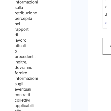
informazioni
visi
sulla
retribuzione
dell’
percepita
sul
nei
rapporti
trat
di
dei
lavoro
attuali
dati
o
pers
precedenti.
Inoltre,
ed
dovranno
acc
fornire
informazioni
al
sugli
tra
eventuali
contratti
degl
collettivi
stes
applicabili