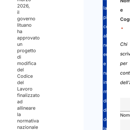
No
2026,
la
e
il
piena
governo
Cog
lituano
conformità
*
ha
alle
approvato
un
Chi
normative
progetto
scri
europee
di
modifica
per
e
del
nazionali
con
Codice
in
del
dell
Lavoro
materia
finalizzato
di
ad
allineare
diritto
la
Nom
del
normativa
nazionale
lavoro.