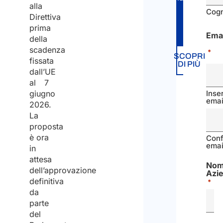
alla
Cog
Direttiva
prima
Emai
della
scadenza
*
SCOPRI
fissata
DI PIÙ
dall’UE
al 7
giugno
Inser
emai
2026.
La
proposta
è ora
Con
emai
in
attesa
No
dell’approvazione
Azi
definitiva
*
da
parte
del