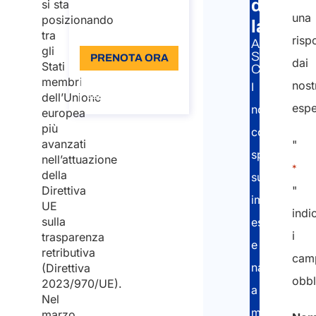
del
si sta
96
una
posizionando
lavoro
Lingua: IT
tra
risp
A&P
gli
SERVIZIO
PRENOTA ORA
dai
Stati
CORRELAT
membri
Informazioni
nost
I
sulla chiamata
dell’Unione
espe
nostri
europea
più
consulenti
avanzati
"
specializzat
nell’attuazione
*
della
supportano
Direttiva
"
imprese
UE
indi
sulla
estere
i
trasparenza
e
retributiva
cam
nazionali
(Direttiva
obbl
2023/970/UE).
a
Nel
mantenere
marzo