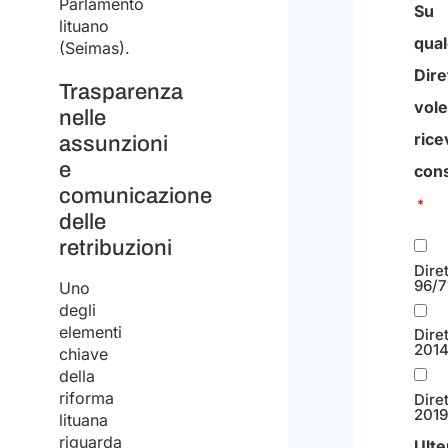
Parlamento
Su
lituano
qua
(Seimas).
Dire
Trasparenza
vole
nelle
rice
assunzioni
e
con
comunicazione
*
delle
retribuzioni
Dire
96/7
Uno
degli
elementi
Dire
2014
chiave
della
riforma
Dire
2019
lituana
riguarda
Ulte