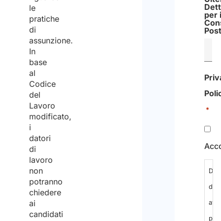
Dett
le
per 
pratiche
Cons
di
Post
assunzione.
In
base
al
Priv
Codice
Poli
del
Lavoro
*
modificato,
i
datori
Acc
di
lavoro
non
Dich
potranno
di
chiedere
ai
ave
candidati
pre