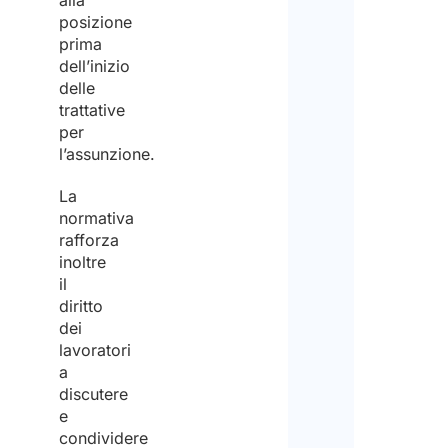
alla
per
posizione
la
prima
dell’inizio
final
delle
di
trattative
ric
per
l’assunzione.
il
pre
La
normativa
rafforza
inoltre
il
diritto
dei
lavoratori
a
discutere
e
condividere